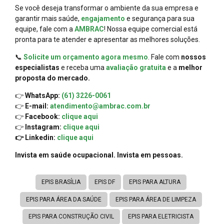
Se você deseja transformar o ambiente da sua empresa e
garantir mais saúde,
engajamento
e segurança para sua
equipe, fale com a
AMBRAC
! Nossa equipe comercial está
pronta para te atender e apresentar as melhores soluções.
📞
Solicite um orçamento agora mesmo
. Fale com
nossos
especialistas
e receba uma
avaliação gratuita
e a
melhor
proposta do mercado.
👉
WhatsApp:
(61) 3226-0061
👉
E-mail:
atendimento@ambrac.com.br
👉
Facebook:
clique aqui
👉
Instagram:
clique aqui
👉 Linkedin:
clique aqui
Invista em saúde ocupacional. Invista em pessoas.
EPIS BRASÍLIA
EPIS DF
EPIS PARA ALTURA
EPIS PARA ÁREA DA SAÚDE
EPIS PARA ÁREA DE LIMPEZA
EPIS PARA CONSTRUÇÃO CIVIL
EPIS PARA ELETRICISTA