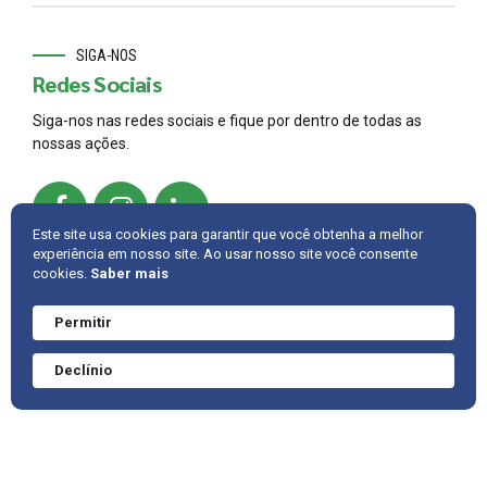
SIGA-NOS
Redes Sociais
Siga-nos nas redes sociais e fique por dentro de todas as
nossas ações.
Este site usa cookies para garantir que você obtenha a melhor
experiência em nosso site. Ao usar nosso site você consente
cookies.
Saber mais
© 2022,
AMBRAC
.
Developed by
Cintra IT
Permitir
Precisa de ajuda?
Converve agora
INTRANET
FALE CONOSCO
VOLTAR PARA CIMA
Declínio
mesmo.