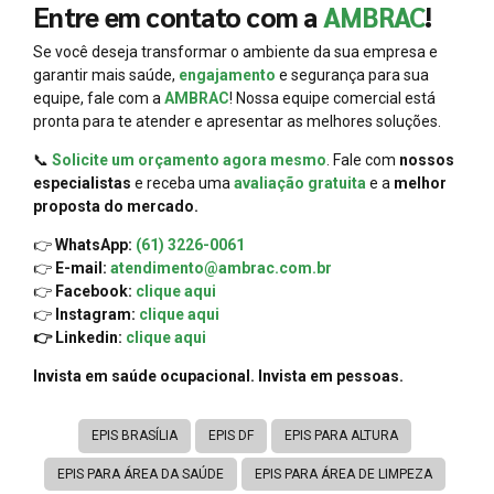
Entre em contato com a
AMBRAC
!
Se você deseja transformar o ambiente da sua empresa e
garantir mais saúde,
engajamento
e segurança para sua
equipe, fale com a
AMBRAC
! Nossa equipe comercial está
pronta para te atender e apresentar as melhores soluções.
📞
Solicite um orçamento agora mesmo
. Fale com
nossos
especialistas
e receba uma
avaliação gratuita
e a
melhor
proposta do mercado.
👉
WhatsApp:
(61) 3226-0061
👉
E-mail:
atendimento@ambrac.com.br
👉
Facebook:
clique aqui
👉
Instagram:
clique aqui
👉 Linkedin:
clique aqui
Invista em saúde ocupacional. Invista em pessoas.
EPIS BRASÍLIA
EPIS DF
EPIS PARA ALTURA
EPIS PARA ÁREA DA SAÚDE
EPIS PARA ÁREA DE LIMPEZA