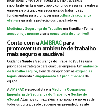
pode apoiar o técnico em segurança do trabalho. É
importante lembrar que o apoio contínuo e a parceria entre a
empresa e o técnico em segurança do trabalho são
fundamentais para promover uma
cultura de segurança
efetiva
e garantir a proteção dos trabalhadores.
Medicina
e
Segurança do Trabalho
em Brasília - Tenha
acesso hoje mesmo
a uma
consultoria de alto nível
!
Conte com a
AMBRAC
para
promover um ambiente de trabalho
mais seguro e saudável
Cuidar da
Saúde
e
Segurança do Trabalho
(SST) é uma
prioridade estratégica para qualquer empresa. Um
ambiente
de trabalho seguro
, além de cumprir com as
exigências
legais
, aumenta o
engajamento
e a
produtividade
da
equipe.
A
AMBRAC
é especialista em
Medicina Ocupacional
,
Engenharia de Segurança do Trabalho
e
Gestão do
eSocial
. Atuamos com excelência no apoio a empresas de
todos os portes, desde pequenos empreendedores até