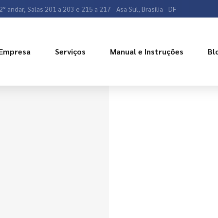
2° andar, Salas 201 a 203 e 215 a 217 - Asa Sul, Brasília - DF
Empresa
Serviços
Manual e Instruções
Bl