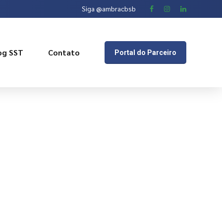
Siga @ambracbsb
og SST
Contato
Portal do Parceiro