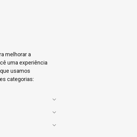
ra melhorar a
ocê uma experiência
es que usamos
s categorias:
de tráfego para que