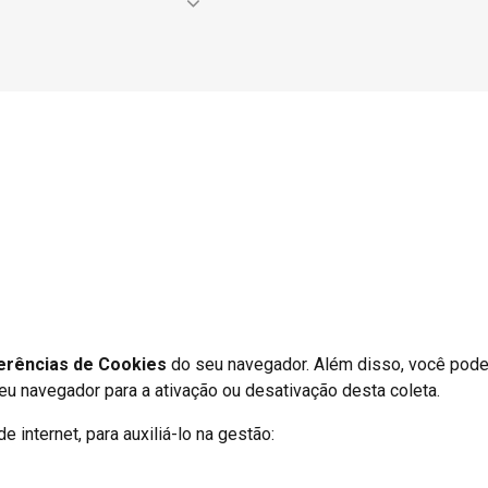
ite. Eles nos ajudam a
e ver como os visitantes
 esses cookies coletam
único para a sessão:
C
 usuário visitou o site,
do por diferentes
te, ou se já o visitou
mo, por exemplo, quais
erências de Cookies
do seu navegador. Além disso, você pode
 em cada página, dentre
eu navegador para a ativação ou desativação desta coleta.
 internet, para auxiliá-lo na gestão: