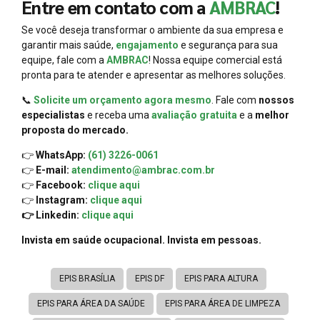
Entre em contato com a
AMBRAC
!
Se você deseja transformar o ambiente da sua empresa e
garantir mais saúde,
engajamento
e segurança para sua
equipe, fale com a
AMBRAC
! Nossa equipe comercial está
pronta para te atender e apresentar as melhores soluções.
📞
Solicite um orçamento agora mesmo
. Fale com
nossos
especialistas
e receba uma
avaliação gratuita
e a
melhor
proposta do mercado.
👉
WhatsApp:
(61) 3226-0061
👉
E-mail:
atendimento@ambrac.com.br
👉
Facebook:
clique aqui
👉
Instagram:
clique aqui
👉 Linkedin:
clique aqui
Invista em saúde ocupacional. Invista em pessoas.
EPIS BRASÍLIA
EPIS DF
EPIS PARA ALTURA
EPIS PARA ÁREA DA SAÚDE
EPIS PARA ÁREA DE LIMPEZA