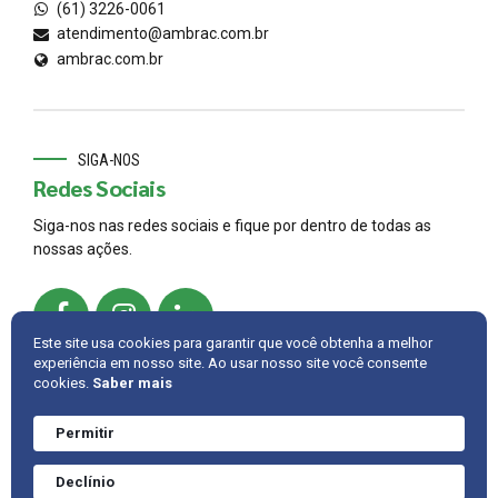
(61) 3226-0061
atendimento@ambrac.com.br
ambrac.com.br
SIGA-NOS
Redes Sociais
Siga-nos nas redes sociais e fique por dentro de todas as
nossas ações.
Este site usa cookies para garantir que você obtenha a melhor
experiência em nosso site. Ao usar nosso site você consente
cookies.
Saber mais
© 2022,
AMBRAC
.
Developed by
Cintra IT
Permitir
Precisa de ajuda?
Converve agora
INTRANET
FALE CONOSCO
VOLTAR PARA CIMA
Declínio
mesmo.