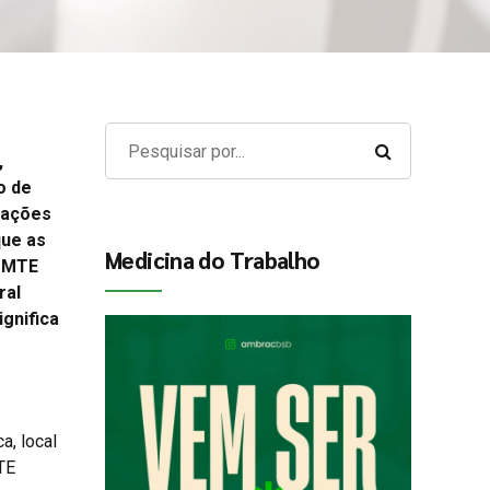
,
o de
uações
que as
Medicina do Trabalho
o MTE
ral
gnifica
a, local
TE