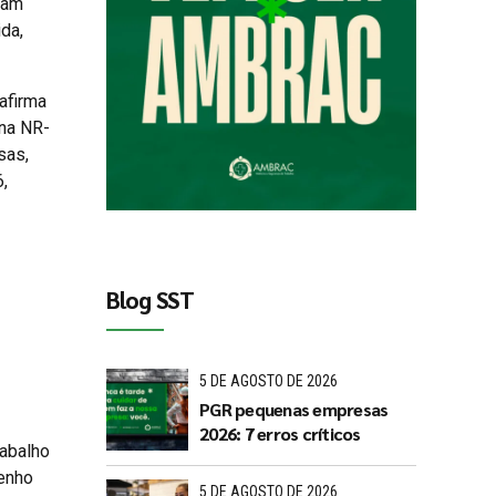
sam
ida,
 afirma
 na NR-
sas,
,
Blog SST
5 DE AGOSTO DE 2026
PGR pequenas empresas
2026: 7 erros críticos
rabalho
penho
5 DE AGOSTO DE 2026