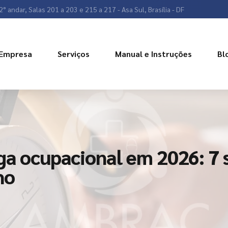
2° andar, Salas 201 a 203 e 215 a 217 - Asa Sul, Brasília - DF
Empresa
Serviços
Manual e Instruções
Bl
ga ocupacional em 2026: 7 s
ho