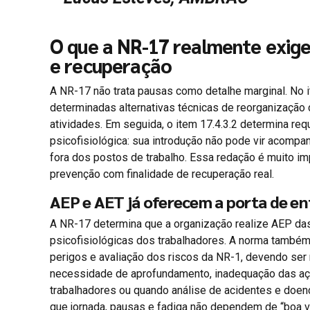
O que a NR-17 realmente exige
e recuperação
A NR-17 não trata pausas como detalhe marginal. No i
determinadas alternativas técnicas de reorganização 
atividades. Em seguida, o item 17.4.3.2 determina r
psicofisiológica: sua introdução não pode vir acompa
fora dos postos de trabalho. Essa redação é muito i
prevenção com finalidade de recuperação real.
AEP e AET já oferecem a porta de en
A NR-17 determina que a organização realize AEP da
psicofisiológicas dos trabalhadores. A norma também
perigos e avaliação dos riscos da NR-1, devendo ser 
necessidade de aprofundamento, inadequação das a
trabalhadores ou quando análise de acidentes e doenç
que jornada, pausas e fadiga não dependem de “boa vo