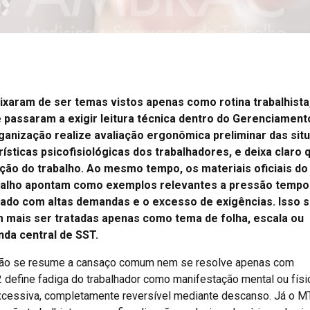
ixaram de ser temas vistos apenas como rotina trabalhista
 passaram a exigir leitura técnica dentro do Gerenciament
ganização realize avaliação ergonômica preliminar das sit
ticas psicofisiológicas dos trabalhadores, e deixa claro 
ação do trabalho. Ao mesmo tempo, os materiais oficiais d
abalho apontam como exemplos relevantes a pressão tempo
nado com altas demandas e o excesso de exigências. Isso si
m mais ser tratadas apenas como tema de folha, escala ou
nda central de SST.
 não se resume a cansaço comum nem se resolve apenas com
 define fadiga do trabalhador como manifestação mental ou físic
 excessiva, completamente reversível mediante descanso. Já o M