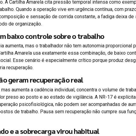
. A Cartilha Amarela cita pressão temporal intensa como exem
trabalho. Quando a operação vive em urgência contínua, com praz
mposição e sensação de corrida constante, a fadiga deixa de 
modo de organização.
 baixo controle sobre o trabalho
a aumenta, mas o trabalhador não tem autonomia proporcional p
 Cartilha Amarela usa exatamente essa combinação, de baixo cont
cial. Esse cenário é especialmente crítico porque produz des
ria recuperação.
não geram recuperação real
 mas aumenta a cadência individual, concentra o volume de trab
r preso ao posto e ao estado de vigilância. A NR-17 é explícita
uperação psicofisiológica, não podem ser acompanhadas de au
 postos de trabalho. Pausa sem recuperação não cumpre sua fun
do e a sobrecarga virou habitual