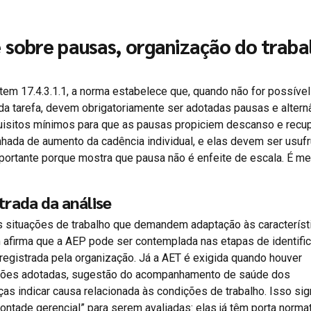
 sobre pausas, organização do traba
tem 17.4.3.1.1, a norma estabelece que, quando não for possível
da tarefa, devem obrigatoriamente ser adotadas pausas e altern
equisitos mínimos para que as pausas propiciem descanso e recu
nhada de aumento da cadência individual, e elas devem ser usuf
mportante porque mostra que pausa não é enfeite de escala. É m
trada da análise
s situações de trabalho que demandem adaptação às característ
 afirma que a AEP pode ser contemplada nas etapas de identifi
registrada pela organização. Já a AET é exigida quando houver
ções adotadas, sugestão do acompanhamento de saúde dos
as indicar causa relacionada às condições de trabalho. Isso sign
ntade gerencial” para serem avaliadas: elas já têm porta norma