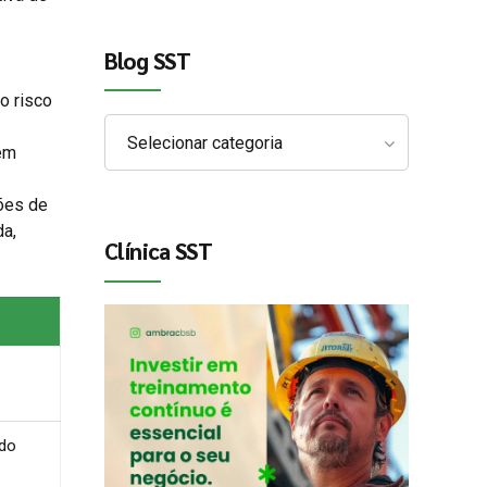
Blog SST
o risco
Selecionar categoria
 em
ções de
da,
Clínica SST
 do