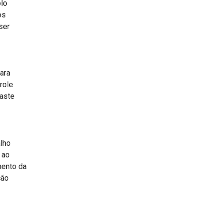
plo
os
ser
ara
role
gaste
alho
 ao
mento da
ção