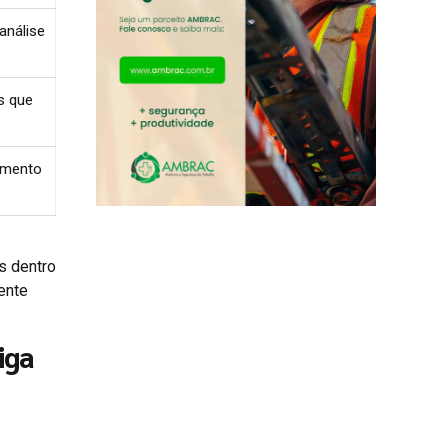
análise
s que
namento
as dentro
ente
iga