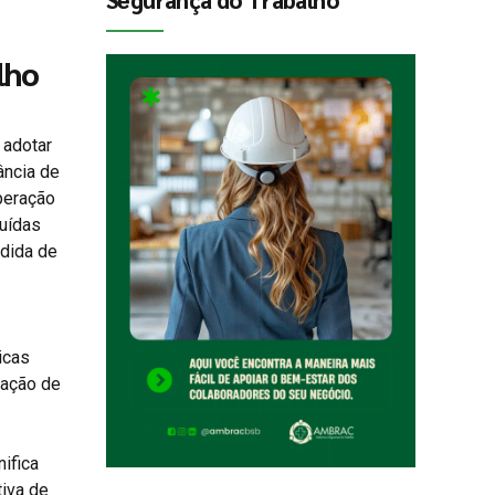
lho
 adotar
ância de
peração
ruídas
edida de
icas
cação de
ifica
tiva de