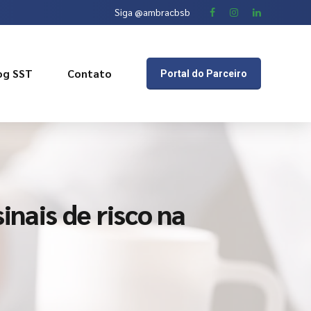
Siga @ambracbsb
og SST
Contato
Portal do Parceiro
inais de risco na