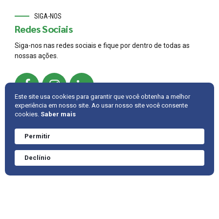
SIGA-NOS
Redes Sociais
Siga-nos nas redes sociais e fique por dentro de todas as
nossas ações.
Este site usa cookies para garantir que você obtenha a melhor
experiência em nosso site. Ao usar nosso site você consente
cookies.
Saber mais
© 2022,
AMBRAC
.
Developed by
Cintra IT
Permitir
Precisa de ajuda?
Converve agora
INTRANET
FALE CONOSCO
VOLTAR PARA CIMA
Declínio
mesmo.