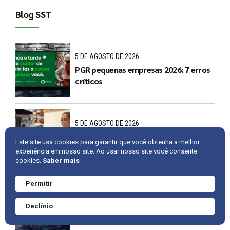
Blog SST
5 DE AGOSTO DE 2026
PGR pequenas empresas 2026: 7 erros
críticos
5 DE AGOSTO DE 2026
Operador de checkout 2026: 7 erros
Este site usa cookies para garantir que você obtenha a melhor
de ergonomia
experiência em nosso site. Ao usar nosso site você consente
cookies.
Saber mais
Permitir
5 DE AGOSTO DE 2026
Precisa de ajuda?
Converve agora
NR-24 em 2026: 7 falhas em banheiros
Declínio
mesmo.
e água