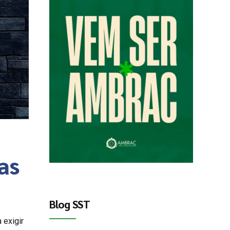
as
Blog SST
 exigir