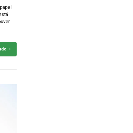
 papel
está
ouver
endo