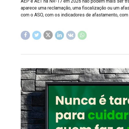
AEP e AET na NR-17 em 2026 não podem mais ser tr
aparece uma reclamação, uma fiscalização ou um af
com o ASO, com os indicadores de afastamento, com a