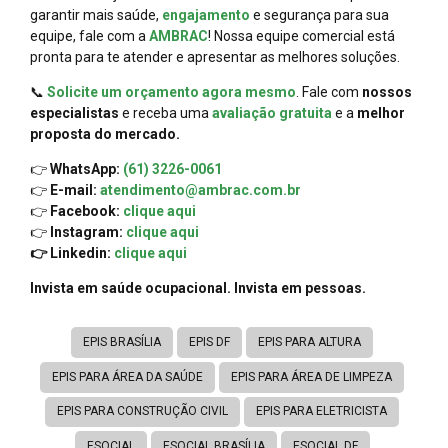
garantir mais saúde,
engajamento
e segurança para sua
equipe, fale com a
AMBRAC
! Nossa equipe comercial está
pronta para te atender e apresentar as melhores soluções.
📞
Solicite um orçamento agora mesmo
. Fale com
nossos
especialistas
e receba uma
avaliação gratuita
e a
melhor
proposta do mercado.
👉
WhatsApp:
(61) 3226-0061
👉
E-mail:
atendimento@ambrac.com.br
👉
Facebook:
clique aqui
👉
Instagram:
clique aqui
👉 Linkedin:
clique aqui
Invista em saúde ocupacional. Invista em pessoas.
EPIS BRASÍLIA
EPIS DF
EPIS PARA ALTURA
EPIS PARA ÁREA DA SAÚDE
EPIS PARA ÁREA DE LIMPEZA
EPIS PARA CONSTRUÇÃO CIVIL
EPIS PARA ELETRICISTA
ESOCIAL
ESOCIAL BRASÍLIA
ESOCIAL DF