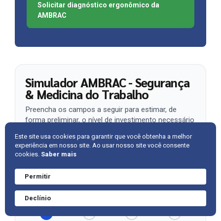
Solicitar diagnóstico ergonômico da
AMBRAC
Simulador AMBRAC - Segurança
& Medicina do Trabalho
Preencha os campos a seguir para estimar, de
forma preliminar, o nível de investimento necessário
em Segurança e Medicina do Trabalho, com base no
Este site usa cookies para garantir que você obtenha a melhor
perfil setorial, estrutura da operação e gestão de
experiência em nosso site. Ao usar nosso site você consente
riscos.
cookies.
Saber mais
Simulação orientativa, pensada para apoiar
decisões de orçamento, planejamento anual e
Permitir
Precisa de ajuda?
priorização de ações de conformidade.
Converve agora
Declínio
mesmo.
1
2
3
4