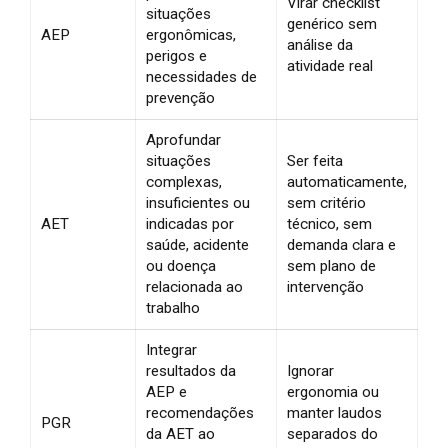
Virar checklist
situações
genérico sem
AEP
ergonômicas,
análise da
perigos e
atividade real
necessidades de
prevenção
Aprofundar
situações
Ser feita
complexas,
automaticamente,
insuficientes ou
sem critério
AET
indicadas por
técnico, sem
saúde, acidente
demanda clara e
ou doença
sem plano de
relacionada ao
intervenção
trabalho
Integrar
resultados da
Ignorar
AEP e
ergonomia ou
recomendações
manter laudos
PGR
da AET ao
separados do