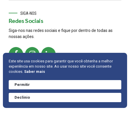
SIGA-NOS
Redes Sociais
Siga-nos nas redes sociais e fique por dentro de todas as
nossas ações.
Este site usa cookies para garantir que você obtenha a melhor
experiência em nosso site. Ao usar nosso site você consente
cookies.
Saber mais
© 2022,
AMBRAC
.
Developed by
Cintra IT
Permitir
Precisa de ajuda?
Converve agora
INTRANET
FALE CONOSCO
VOLTAR PARA CIMA
Declínio
mesmo.