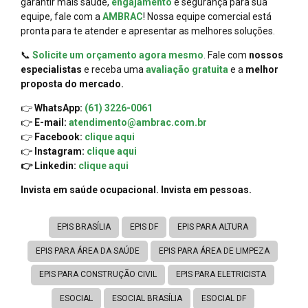
garantir mais saúde,
engajamento
e segurança para sua
equipe, fale com a
AMBRAC
! Nossa equipe comercial está
pronta para te atender e apresentar as melhores soluções.
📞
Solicite um orçamento agora mesmo
. Fale com
nossos
especialistas
e receba uma
avaliação gratuita
e a
melhor
proposta do mercado.
👉
WhatsApp:
(61) 3226-0061
👉
E-mail:
atendimento@ambrac.com.br
👉
Facebook:
clique aqui
👉
Instagram:
clique aqui
👉 Linkedin:
clique aqui
Invista em saúde ocupacional. Invista em pessoas.
EPIS BRASÍLIA
EPIS DF
EPIS PARA ALTURA
EPIS PARA ÁREA DA SAÚDE
EPIS PARA ÁREA DE LIMPEZA
EPIS PARA CONSTRUÇÃO CIVIL
EPIS PARA ELETRICISTA
ESOCIAL
ESOCIAL BRASÍLIA
ESOCIAL DF