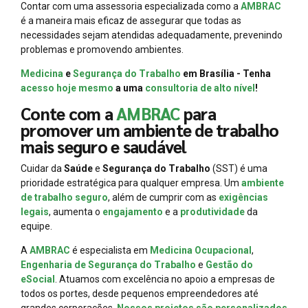
Contar com uma assessoria especializada como a
AMBRAC
é a maneira mais eficaz de assegurar que todas as
necessidades sejam atendidas adequadamente, prevenindo
problemas e promovendo ambientes.
Medicina
e
Segurança do Trabalho
em Brasília - Tenha
acesso hoje mesmo
a uma
consultoria de alto nível
!
Conte com a
AMBRAC
para
promover um ambiente de trabalho
mais seguro e saudável
Cuidar da
Saúde
e
Segurança do Trabalho
(SST) é uma
prioridade estratégica para qualquer empresa. Um
ambiente
de trabalho seguro
, além de cumprir com as
exigências
legais
, aumenta o
engajamento
e a
produtividade
da
equipe.
A
AMBRAC
é especialista em
Medicina Ocupacional
,
Engenharia de Segurança do Trabalho
e
Gestão do
eSocial
. Atuamos com excelência no apoio a empresas de
todos os portes, desde pequenos empreendedores até
grandes corporações.
Nossos projetos são personalizados