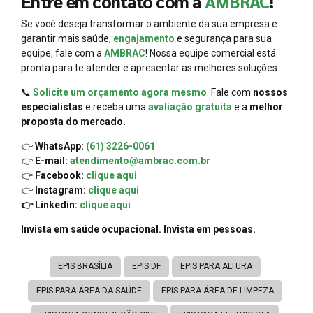
Entre em contato com a
AMBRAC
!
Se você deseja transformar o ambiente da sua empresa e
garantir mais saúde,
engajamento
e segurança para sua
equipe, fale com a
AMBRAC
! Nossa equipe comercial está
pronta para te atender e apresentar as melhores soluções.
📞
Solicite um orçamento agora mesmo
. Fale com
nossos
especialistas
e receba uma
avaliação gratuita
e a
melhor
proposta do mercado.
👉
WhatsApp:
(61) 3226-0061
👉
E-mail:
atendimento@ambrac.com.br
👉
Facebook:
clique aqui
👉
Instagram:
clique aqui
👉 Linkedin:
clique aqui
Invista em saúde ocupacional. Invista em pessoas.
EPIS BRASÍLIA
EPIS DF
EPIS PARA ALTURA
EPIS PARA ÁREA DA SAÚDE
EPIS PARA ÁREA DE LIMPEZA