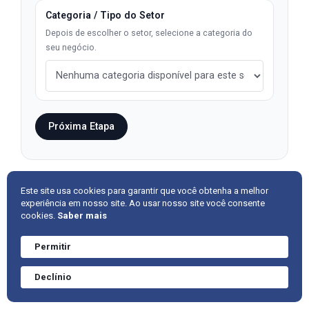
Categoria / Tipo do Setor
Depois de escolher o setor, selecione a categoria do
seu negócio.
Próxima Etapa
Este site usa cookies para garantir que você obtenha a melhor
experiência em nosso site. Ao usar nosso site você consente
AMBRAC
GRO
MEDICINA OCUPACIONAL
PCMSO
cookies.
Saber mais
PGR
RISCOS PSICOSSOCIAIS NA NR-1
Permitir
SAÚDE MENTAL NO TRABALHO
SEGURANÇA DO TRABALHO
Precisa de ajuda?
Converve agora
Declínio
mesmo.