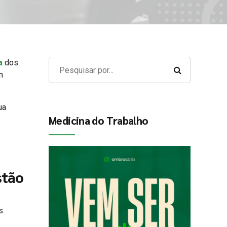
a
dos
m
ua
Medicina do Trabalho
stão
s