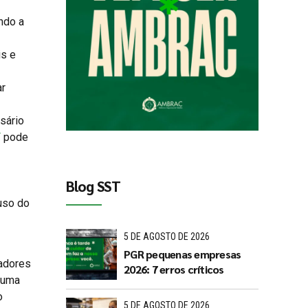
ndo a
is e
ar
sário
T
pode
Blog SST
uso do
5 DE AGOSTO DE 2026
PGR pequenas empresas
radores
2026: 7 erros críticos
é uma
o
5 DE AGOSTO DE 2026