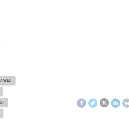
.
ESOCIAL
 DF