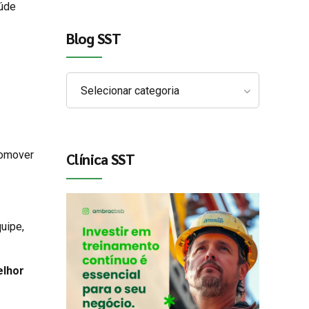
aúde
Blog SST
Selecionar categoria
romover
Clínica SST
uipe,
lhor