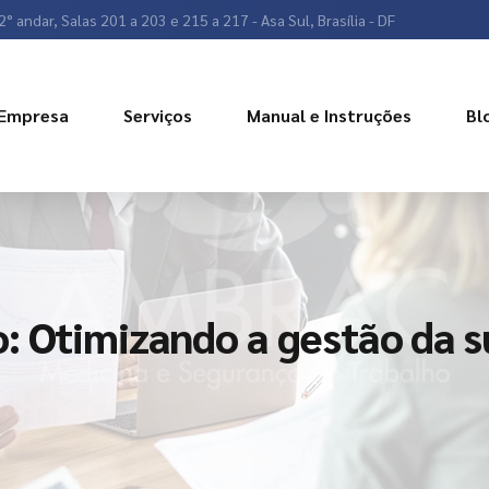
2° andar, Salas 201 a 203 e 215 a 217 - Asa Sul, Brasília - DF
Empresa
Serviços
Manual e Instruções
Bl
: Otimizando a gestão da 