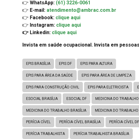
👉
WhatsApp:
(61) 3226-0061
👉
E-mail:
atendimento@ambrac.com.br
👉
Facebook:
clique aqui
👉
Instagram:
clique aqui
👉 Linkedin:
clique aqui
Invista em saúde ocupacional. Invista em pessoas
EPIS BRASÍLIA
EPIS DF
EPIS PARA ALTURA
EPIS PARA ÁREA DA SAÚDE
EPIS PARA ÁREA DE LIMPEZA
EPIS PARA CONSTRUÇÃO CIVIL
EPIS PARA ELETRICISTA
ESOCIAL BRASÍLIA
ESOCIAL DF
MEDICINA DO TRABALHO
MEDICINA DO TRABALHO BRASÍLIA
MEDICINA DO TRABALHO
PERÍCIA CÍVEL
PERÍCIA CÍVEL BRASÍLIA
PERÍCIA CÍVEL DF
PERÍCIA TRABALHISTA
PERÍCIA TRABALHISTA BRASÍLIA