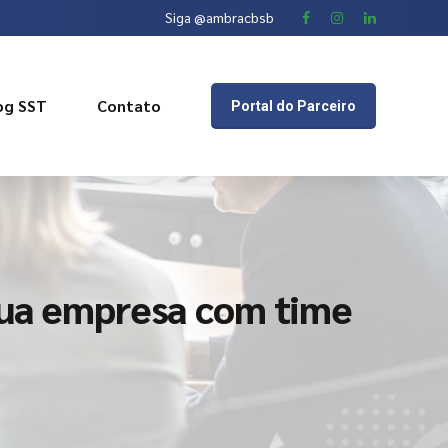
Siga @ambracbsb
og SST
Contato
Portal do Parceiro
sua empresa com time