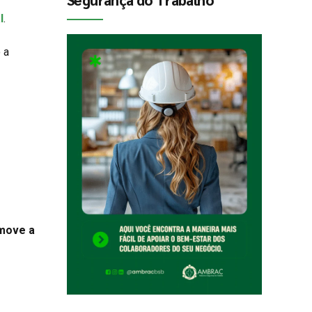
l
.
 a
 move a