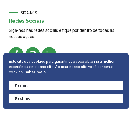
SIGA-NOS
Redes Sociais
Siga-nos nas redes sociais e fique por dentro de todas as
nossas ações.
Este site usa cookies para garantir que você obtenha a melhor
experiência em nosso site. Ao usar nosso site você consente
cookies.
Saber mais
© 2022,
AMBRAC
.
Developed by
Cintra IT
Permitir
Precisa de ajuda?
Converve agora
INTRANET
FALE CONOSCO
VOLTAR PARA CIMA
Declínio
mesmo.