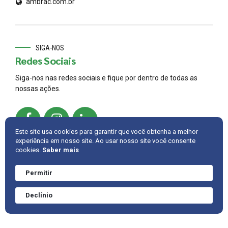
ambrac.com.br
SIGA-NOS
Redes Sociais
Siga-nos nas redes sociais e fique por dentro de todas as
nossas ações.
Este site usa cookies para garantir que você obtenha a melhor
experiência em nosso site. Ao usar nosso site você consente
cookies.
Saber mais
© 2022,
AMBRAC
.
Developed by
Cintra IT
Permitir
Precisa de ajuda?
Converve agora
INTRANET
FALE CONOSCO
VOLTAR PARA CIMA
Declínio
mesmo.