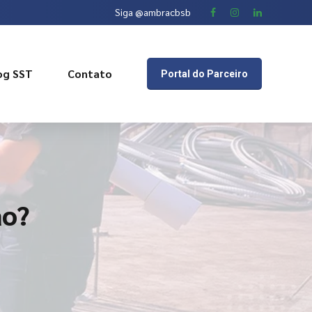
Siga @ambracbsb
og SST
Contato
Portal do Parceiro
ão?