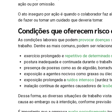
ação ou por omissão.
O ato inseguro por ação é quando o colaborador faz a
de fazer ou tomar um cuidado que deveria tomar.
Condições que oferecem risco 
As condições laborais que podem
provocar doenças
s
trabalho. Dentre as mais comuns, podem ser relacion
exercício prolongado e
repetitivo de determinado
postura inadequada e continuada durante o trabalh
presença de poeiras como as de algodão, borracha
exposição a agentes nocivos como graxas ou óleos
exposição prolongada a
ruídos intensos
(surdez te
inalação contínua de agentes causadores de
lesõ
Dessa forma, as diversas situações de trabalho vist
causa ao embargo ou à interdição, conforme previsão
É importante que a empresa
avalie periodicamente
tod