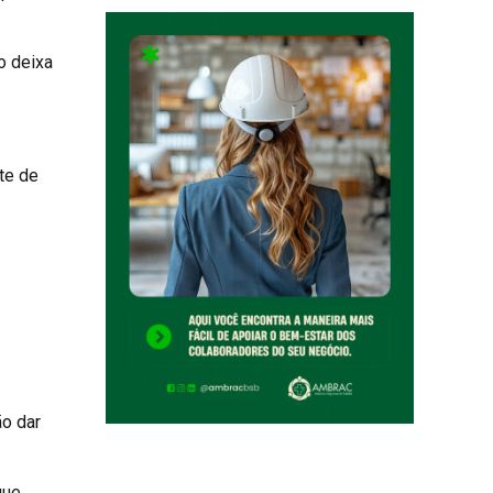
o deixa
te de
ão dar
que