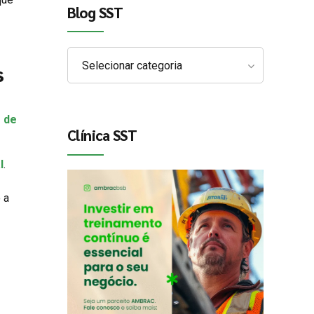
Blog SST
Selecionar categoria
s
 de
Clínica SST
l
.
 a