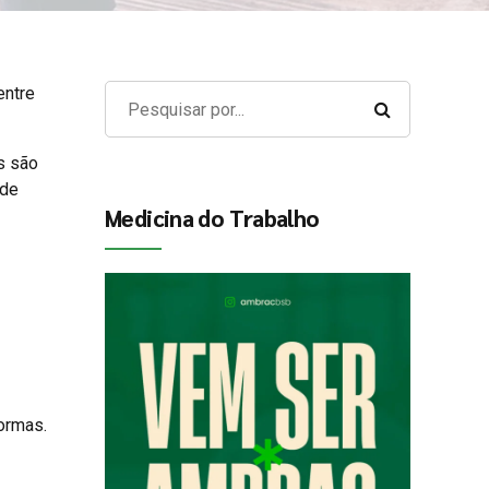
entre
s são
 de
Medicina do Trabalho
ormas.