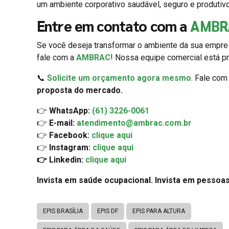
um ambiente corporativo saudável, seguro e produtiv
Entre em contato com a
AMBR
Se você deseja transformar o ambiente da sua empres
fale com a
AMBRAC
! Nossa equipe comercial está pr
📞
Solicite um orçamento agora mesmo
. Fale co
proposta do mercado.
👉
WhatsApp:
(61) 3226-0061
👉
E-mail:
atendimento@ambrac.com.br
👉
Facebook:
clique aqui
👉
Instagram:
clique aqui
👉 Linkedin:
clique aqui
Invista em saúde ocupacional. Invista em pessoas
EPIS BRASÍLIA
EPIS DF
EPIS PARA ALTURA