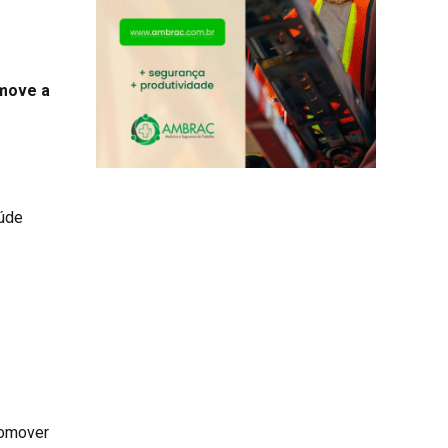
 move a
aúde
romover