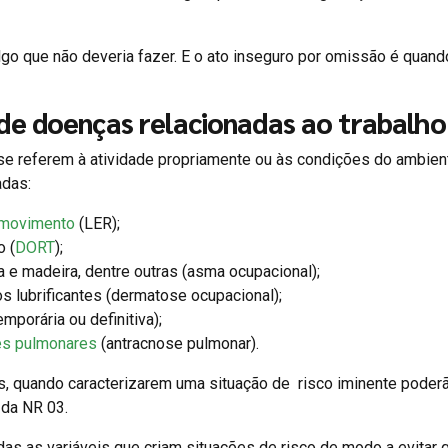
lgo que não deveria fazer. E o ato inseguro por omissão é quand
de doenças relacionadas ao trabalho
e referem à atividade propriamente ou às condições do ambien
adas:
 movimento
(LER);
o (
DORT
);
 e madeira, dentre outras (asma ocupacional);
 lubrificantes (dermatose ocupacional);
mporária ou definitiva);
es pulmonares
(antracnose pulmonar).
as, quando caracterizarem uma situação de risco iminente poder
 da NR 03.
as as variáveis que criam situações de risco de modo a evitar 