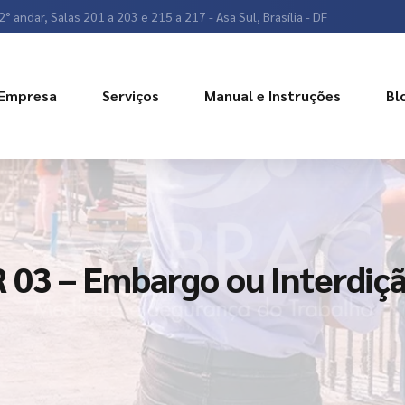
2° andar, Salas 201 a 203 e 215 a 217 - Asa Sul, Brasília - DF
Empresa
Serviços
Manual e Instruções
Bl
 03 – Embargo ou Interdiç