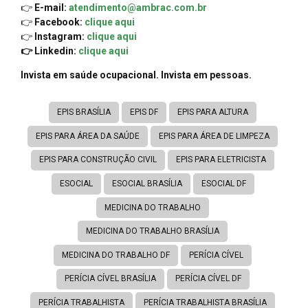
👉
E-mail:
atendimento@ambrac.com.br
👉
Facebook:
clique aqui
👉
Instagram:
clique aqui
👉 Linkedin:
clique aqui
Invista em saúde ocupacional. Invista em pessoas.
EPIS BRASÍLIA
EPIS DF
EPIS PARA ALTURA
EPIS PARA ÁREA DA SAÚDE
EPIS PARA ÁREA DE LIMPEZA
EPIS PARA CONSTRUÇÃO CIVIL
EPIS PARA ELETRICISTA
ESOCIAL
ESOCIAL BRASÍLIA
ESOCIAL DF
MEDICINA DO TRABALHO
MEDICINA DO TRABALHO BRASÍLIA
MEDICINA DO TRABALHO DF
PERÍCIA CÍVEL
PERÍCIA CÍVEL BRASÍLIA
PERÍCIA CÍVEL DF
PERÍCIA TRABALHISTA
PERÍCIA TRABALHISTA BRASÍLIA