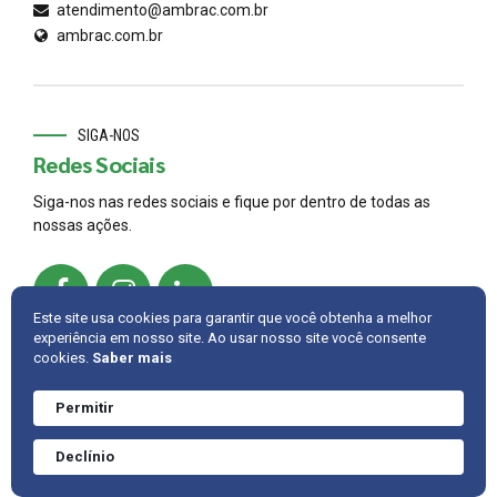
atendimento@ambrac.com.br
ambrac.com.br
SIGA-NOS
Redes Sociais
Siga-nos nas redes sociais e fique por dentro de todas as
nossas ações.
Este site usa cookies para garantir que você obtenha a melhor
experiência em nosso site. Ao usar nosso site você consente
cookies.
Saber mais
© 2022,
AMBRAC
.
Developed by
Cintra IT
Permitir
Precisa de ajuda?
Converve agora
INTRANET
FALE CONOSCO
VOLTAR PARA CIMA
Declínio
mesmo.