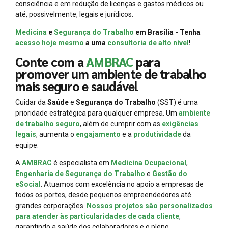
consciência e em redução de licenças e gastos médicos ou
até, possivelmente, legais e jurídicos.
Medicina
e
Segurança do Trabalho
em Brasília - Tenha
acesso hoje mesmo
a uma
consultoria de alto nível
!
Conte com a
AMBRAC
para
promover um ambiente de trabalho
mais seguro e saudável
Cuidar da
Saúde
e
Segurança do Trabalho
(SST) é uma
prioridade estratégica para qualquer empresa. Um
ambiente
de trabalho seguro
, além de cumprir com as
exigências
legais
, aumenta o
engajamento
e a
produtividade
da
equipe.
A
AMBRAC
é especialista em
Medicina Ocupacional
,
Engenharia de Segurança do Trabalho
e
Gestão do
eSocial
. Atuamos com excelência no apoio a empresas de
todos os portes, desde pequenos empreendedores até
grandes corporações.
Nossos projetos são personalizados
para atender às particularidades de cada cliente
,
garantindo a saúde dos colaboradores e o pleno