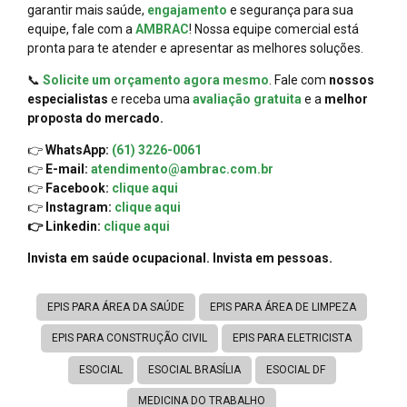
garantir mais saúde,
engajamento
e segurança para sua
equipe, fale com a
AMBRAC
! Nossa equipe comercial está
pronta para te atender e apresentar as melhores soluções.
📞
Solicite um orçamento agora mesmo
. Fale com
nossos
especialistas
e receba uma
avaliação gratuita
e a
melhor
proposta do mercado.
👉
WhatsApp:
(61) 3226-0061
👉
E-mail:
atendimento@ambrac.com.br
👉
Facebook:
clique aqui
👉
Instagram:
clique aqui
👉 Linkedin:
clique aqui
Invista em saúde ocupacional. Invista em pessoas.
EPIS PARA ÁREA DA SAÚDE
EPIS PARA ÁREA DE LIMPEZA
EPIS PARA CONSTRUÇÃO CIVIL
EPIS PARA ELETRICISTA
ESOCIAL
ESOCIAL BRASÍLIA
ESOCIAL DF
MEDICINA DO TRABALHO