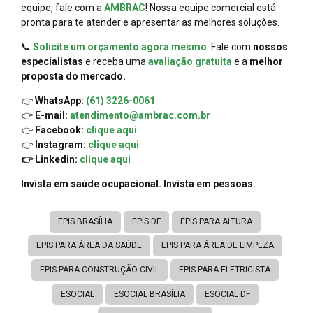
equipe, fale com a
AMBRAC
! Nossa equipe comercial está
pronta para te atender e apresentar as melhores soluções.
📞
Solicite um orçamento agora mesmo
. Fale com
nossos
especialistas
e receba uma
avaliação gratuita
e a
melhor
proposta do mercado.
👉
WhatsApp:
(61) 3226-0061
👉
E-mail:
atendimento@ambrac.com.br
👉
Facebook:
clique aqui
👉
Instagram:
clique aqui
👉 Linkedin:
clique aqui
Invista em saúde ocupacional. Invista em pessoas.
EPIS BRASÍLIA
EPIS DF
EPIS PARA ALTURA
EPIS PARA ÁREA DA SAÚDE
EPIS PARA ÁREA DE LIMPEZA
EPIS PARA CONSTRUÇÃO CIVIL
EPIS PARA ELETRICISTA
ESOCIAL
ESOCIAL BRASÍLIA
ESOCIAL DF