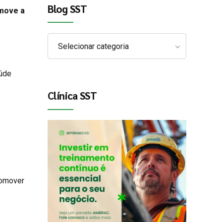
Blog SST
 move a
Selecionar categoria
aúde
Clínica SST
romover