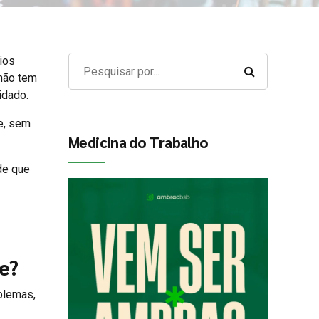
rios
não tem
idado.
e, sem
Medicina do Trabalho
de que
e?
oblemas,