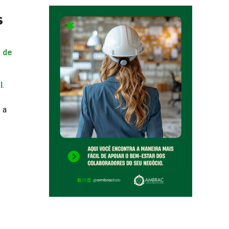
s
 de
l
.
 a