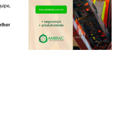
uipe,
lhor