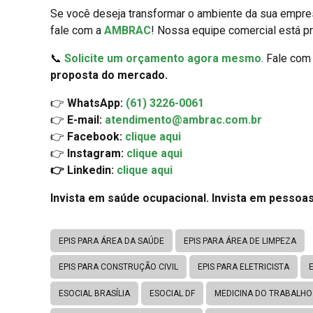
Se você deseja transformar o ambiente da sua empres
fale com a
AMBRAC
! Nossa equipe comercial está pr
📞
Solicite um orçamento agora mesmo
. Fale co
proposta do mercado.
👉
WhatsApp:
(61) 3226-0061
👉
E-mail:
atendimento@ambrac.com.br
👉
Facebook:
clique aqui
👉
Instagram:
clique aqui
👉 Linkedin:
clique aqui
Invista em saúde ocupacional. Invista em pessoas
EPIS PARA ÁREA DA SAÚDE
EPIS PARA ÁREA DE LIMPEZA
EPIS PARA CONSTRUÇÃO CIVIL
EPIS PARA ELETRICISTA
ESOCIAL BRASÍLIA
ESOCIAL DF
MEDICINA DO TRABALHO