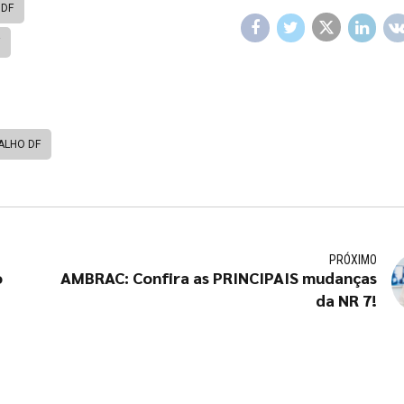
 DF
ALHO DF
PRÓXIMO
o
AMBRAC: Confira as PRINCIPAIS mudanças
da NR 7!