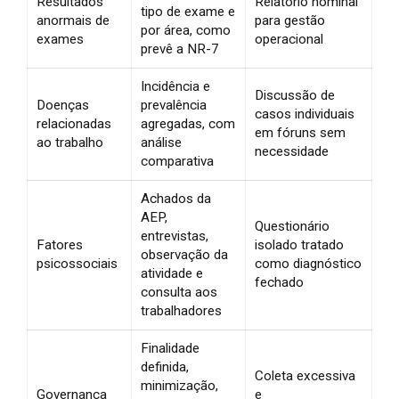
Resultados
Relatório nominal
tipo de exame e
anormais de
para gestão
por área, como
exames
operacional
prevê a NR-7
Incidência e
Discussão de
Doenças
prevalência
casos individuais
relacionadas
agregadas, com
em fóruns sem
ao trabalho
análise
necessidade
comparativa
Achados da
AEP,
Questionário
entrevistas,
Fatores
isolado tratado
observação da
psicossociais
como diagnóstico
atividade e
fechado
consulta aos
trabalhadores
Finalidade
definida,
Coleta excessiva
minimização,
Governança
e