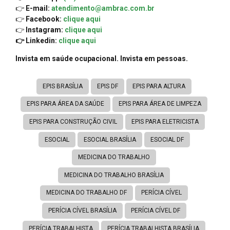
👉
E-mail:
atendimento@ambrac.com.br
👉
Facebook:
clique aqui
👉
Instagram:
clique aqui
👉 Linkedin:
clique aqui
Invista em saúde ocupacional. Invista em pessoas.
EPIS BRASÍLIA
EPIS DF
EPIS PARA ALTURA
EPIS PARA ÁREA DA SAÚDE
EPIS PARA ÁREA DE LIMPEZA
EPIS PARA CONSTRUÇÃO CIVIL
EPIS PARA ELETRICISTA
ESOCIAL
ESOCIAL BRASÍLIA
ESOCIAL DF
MEDICINA DO TRABALHO
MEDICINA DO TRABALHO BRASÍLIA
MEDICINA DO TRABALHO DF
PERÍCIA CÍVEL
PERÍCIA CÍVEL BRASÍLIA
PERÍCIA CÍVEL DF
PERÍCIA TRABALHISTA
PERÍCIA TRABALHISTA BRASÍLIA