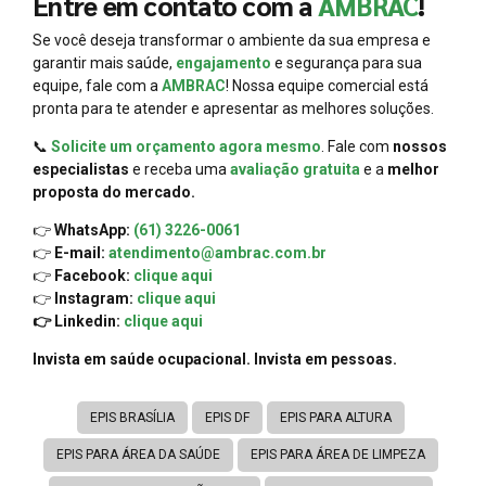
Entre em contato com a
AMBRAC
!
Se você deseja transformar o ambiente da sua empresa e
garantir mais saúde,
engajamento
e segurança para sua
equipe, fale com a
AMBRAC
! Nossa equipe comercial está
pronta para te atender e apresentar as melhores soluções.
📞
Solicite um orçamento agora mesmo
. Fale com
nossos
especialistas
e receba uma
avaliação gratuita
e a
melhor
proposta do mercado.
👉
WhatsApp:
(61) 3226-0061
👉
E-mail:
atendimento@ambrac.com.br
👉
Facebook:
clique aqui
👉
Instagram:
clique aqui
👉 Linkedin:
clique aqui
Invista em saúde ocupacional. Invista em pessoas.
EPIS BRASÍLIA
EPIS DF
EPIS PARA ALTURA
EPIS PARA ÁREA DA SAÚDE
EPIS PARA ÁREA DE LIMPEZA