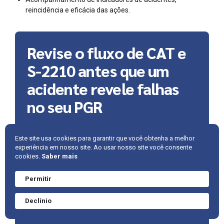
reincidência e eficácia das ações.
Revise o fluxo de CAT e
S-2210 antes que um
acidente revele falhas
no seu PGR
Se a sua empresa ainda emite CAT apenas
Este site usa cookies para garantir que você obtenha a melhor
experiência em nosso site. Ao usar nosso site você consente
em casos com afastamento, não possui fluxo
cookies.
Saber mais
claro de comunicação, preenche o S-2210
sem validação técnica ou não transforma
Permitir
Precisa de ajuda?
acidentes em revisão do PGR, existe uma
Converve agora
lacuna de SST que precisa ser corrigida. A
Declínio
mesmo.
AMBRAC
apoia sua organização na