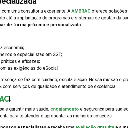
ecializada
ar com uma consultoria experiente. A
AMBRAC
oferece soluções
nto até a implantação de programas e sistemas de gestão da s
uar de forma próxima e personalizada
.
a economia;
heiros e especialistas em SST;
práticas e eficazes;
om as exigências do eSocial.
resença se faz com cuidado, escuta e ação. Nossa missão é p
o, com serviços de qualidade e atendimento de excelência.
AC
!
a e garantir mais saúde,
engajamento
e segurança para sua eq
onta para te atender e apresentar as melhores soluções.
m
nossos especialistas
e receba uma
avaliação gratuita
e a
me