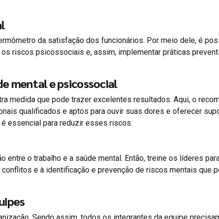
l
ermômetro da satisfação dos funcionários. Por meio dele, é pos
 os riscos psicossociais e, assim, implementar práticas prevent
e mental e psicossocial
tra medida que pode trazer excelentes resultados. Aqui, o rec
nais qualificados e aptos para ouvir suas dores e oferecer supo
 é essencial para reduzir esses riscos.
 entre o trabalho e a saúde mental. Então, treine os líderes par
conflitos e à identificação e prevenção de riscos mentais que
uipes
anização. Sendo assim, todos os integrantes da equipe precisam