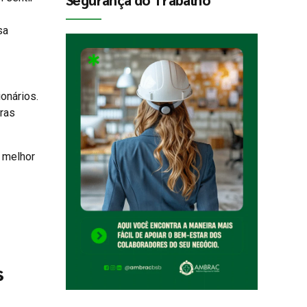
sa
onários.
tras
r melhor
s