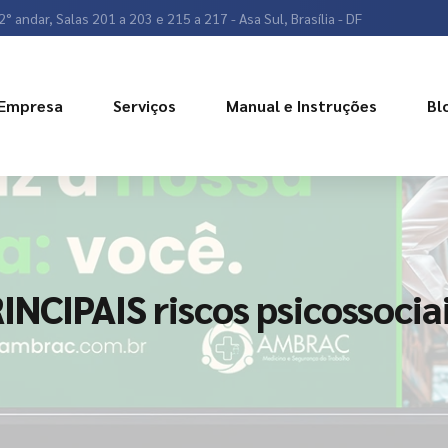
2° andar, Salas 201 a 203 e 215 a 217 - Asa Sul, Brasília - DF
Empresa
Serviços
Manual e Instruções
Bl
INCIPAIS riscos psicossocia