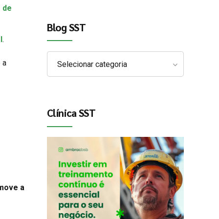
 de
Blog SST
l
.
 a
Selecionar categoria
Clínica SST
 move a