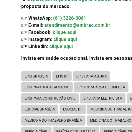
proposta do mercado.
👉
WhatsApp:
(61) 3226-0061
👉
E-mail:
atendimento@ambrac.com.br
👉
Facebook:
clique aqui
👉
Instagram:
clique aqui
👉 Linkedin:
clique aqui
Invista em saúde ocupacional. Invista em pessoas
EPIS BRASÍLIA
EPIS DF
EPIS PARA ALTURA
EPIS PARA ÁREA DA SAÚDE
EPIS PARA ÁREA DE LIMPEZA
EPIS PARA CONSTRUÇÃO CIVIL
EPIS PARA ELETRICISTA
ESOCIAL BRASÍLIA
ESOCIAL DF
MEDICINA DO TRABALHO
MEDICINA DO TRABALHO BRASÍLIA
MEDICINA DO TRABALHO
PERÍCIA CÍVEL
PERÍCIA CÍVEL BRASÍLIA
PERÍCIA CÍVEL DF