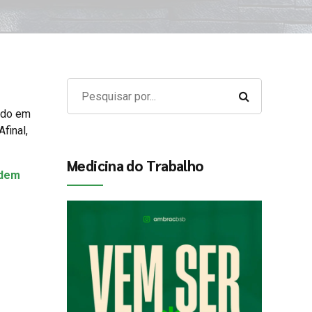
ndo em
final,
Medicina do Trabalho
odem