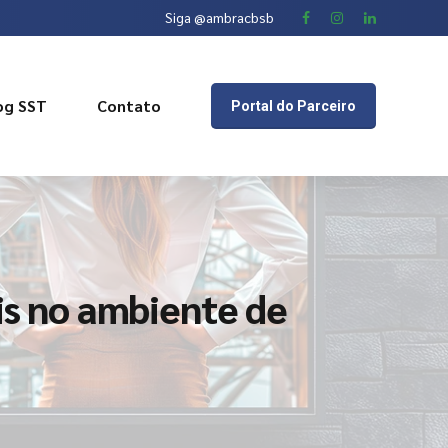
Siga @ambracbsb
og SST
Contato
Portal do Parceiro
is no ambiente de