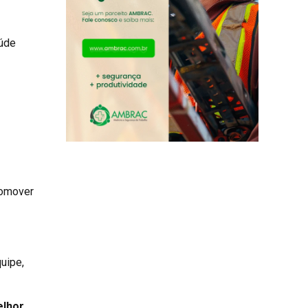
aúde
romover
uipe,
lhor