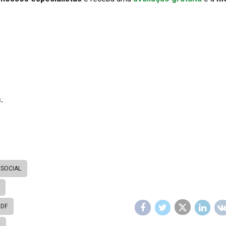
.
ESOCIAL
 DF