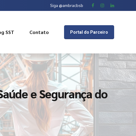
Siga @ambracbsb
og SST
Contato
Portal do Parceiro
aúde e Segurança do