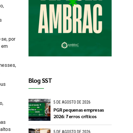
o,
s
-se, por
s em
knesses,
.
Blog SST
eus
5 DE AGOSTO DE 2026
o,
PGR pequenas empresas
2026: 7 erros críticos
nas
 altos
5 DE AGOSTO DE 2026