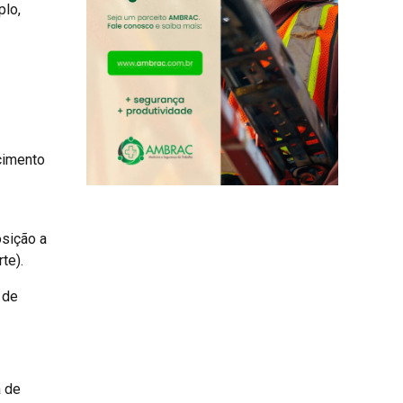
plo,
ecimento
osição a
te).
 de
a de