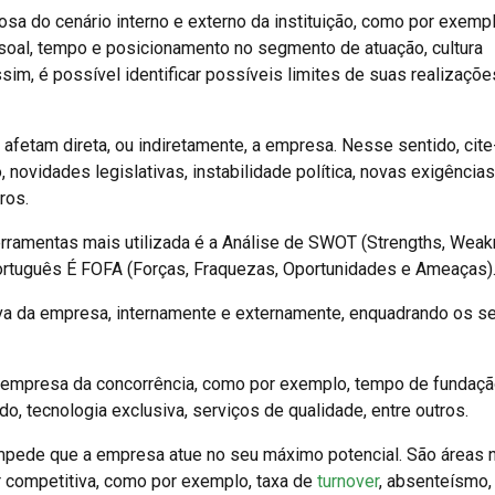
iosa do cenário interno e externo da instituição, como por exempl
ssoal, tempo e posicionamento no segmento de atuação, cultura
ssim, é possível identificar possíveis limites de suas realizaçõe
afetam direta, ou indiretamente, a empresa. Nesse sentido, cite
 novidades legislativas, instabilidade política, novas exigência
ros.
erramentas mais utilizada é a Análise de SWOT (Strengths, Wea
ortuguês É FOFA (Forças, Fraquezas, Oportunidades e Ameaças)
iva da empresa, internamente e externamente, enquadrando os s
 empresa da concorrência, como por exemplo, tempo de fundaçã
ido, tecnologia exclusiva, serviços de qualidade, entre outros.
mpede que a empresa atue no seu máximo potencial. São áreas 
 competitiva, como por exemplo, taxa de
turnover
, absenteísmo,