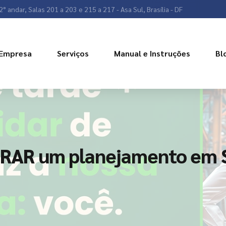
2° andar, Salas 201 a 203 e 215 a 217 - Asa Sul, Brasília - DF
Empresa
Serviços
Manual e Instruções
Bl
AR um planejamento em S