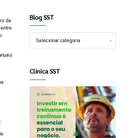
Blog SST
es da
 entre
o.
Selecionar categoria
anuais
Clínica SST
,
ma
.
de