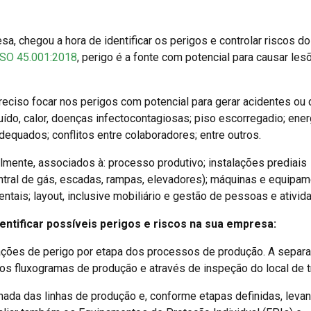
sa, chegou a hora de identificar os perigos e controlar riscos do
ISO 45.001:2018
, perigo é a fonte com potencial para causar les
reciso focar nos perigos com potencial para gerar acidentes ou
uído, calor, doenças infectocontagiosas; piso escorregadio; ener
equados; conflitos entre colaboradores; entre outros.
lmente, associados à: processo produtivo; instalações prediais
central de gás, escadas, rampas, elevadores); máquinas e equipam
tais; layout, inclusive mobiliário e gestão de pessoas e ativid
dentificar possíveis perigos e riscos na sua empresa:
ações de perigo por etapa dos processos de produção. A separ
os fluxogramas de produção e através de inspeção do local de t
ada das linhas de produção e, conforme etapas definidas, levan