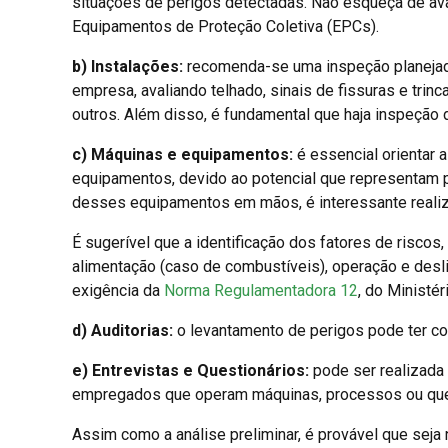
situações de perigos detectadas. Não esqueça de av
Equipamentos de Proteção Coletiva (EPCs).
b) Instalações:
recomenda-se uma inspeção planejada 
empresa, avaliando telhado, sinais de fissuras e trinc
outros. Além disso, é fundamental que haja inspeção d
c) Máquinas e equipamentos:
é essencial orientar 
equipamentos, devido ao potencial que representam 
desses equipamentos em mãos, é interessante realiza
É sugerível que a identificação dos fatores de riscos,
alimentação (caso de combustíveis), operação e des
exigência da
Norma Regulamentadora 12
, do Ministér
d) Auditorias:
o levantamento de perigos pode ter com
e) Entrevistas e Questionários:
pode ser realizada 
empregados que operam máquinas, processos ou que
Assim como a análise preliminar, é provável que seja