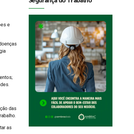
ões e
 doenças
gia
entos;
ades.
ação das
rabalho.
tar as