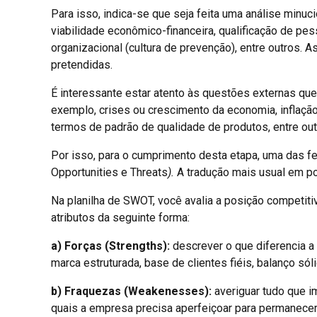
Para isso, indica-se que seja feita uma análise minuc
viabilidade econômico-financeira, qualificação de pe
organizacional (cultura de prevenção), entre outros. A
pretendidas.
É interessante estar atento às questões externas que 
exemplo, crises ou crescimento da economia, inflação,
termos de padrão de qualidade de produtos, entre out
Por isso, para o cumprimento desta etapa, uma das f
Opportunities e Threats
).
A tradução mais usual em p
Na planilha de SWOT, você avalia a posição competit
atributos da seguinte forma:
a) Forças (Strengths):
descrever o que diferencia a
marca estruturada, base de clientes fiéis, balanço sól
b)
Fraquezas (Weakenesses):
averiguar tudo que i
quais a empresa precisa aperfeiçoar para permanecer