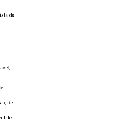
ista da
ável,
de
ão, de
vel de