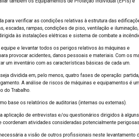
aliar também os Equipamentos de Proteção Individual (EPIs) e
para verificar as condições relativas à estrutura das edificaçõ
as, escadas, rampas, condições de piso, ventilação e iluminação,
irigida às instalações elétricas e sistema de combate a incêndi
a equipe e levantar todos os perigos relativos às máquinas e
para provocar acidentes, danos pessoais e materiais. Com os m
r um inventário com as características básicas de cada um.
 seja dividida em, pelo menos, quatro fases de operação: partida
ligamento. A análise de riscos de máquinas e equipamentos é u
io do Trabalho.
o base os relatórios de auditorias (internas ou externas).
a aplicação de entrevistas e/ou questionários dirigidos à alguns
 coordenam atividades consideradas potencialmente perigosas
 necessária a visão de outros profissionais neste levantamento 