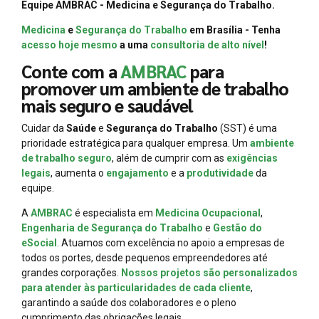
Equipe AMBRAC - Medicina e Segurança do Trabalho.
Medicina
e
Segurança do Trabalho
em Brasília - Tenha
acesso hoje mesmo
a uma
consultoria de alto nível
!
Conte com a
AMBRAC
para
promover um ambiente de trabalho
mais seguro e saudável
Cuidar da
Saúde
e
Segurança do Trabalho
(SST) é uma
prioridade estratégica para qualquer empresa. Um
ambiente
de trabalho seguro
, além de cumprir com as
exigências
legais
, aumenta o
engajamento
e a
produtividade
da
equipe.
A
AMBRAC
é especialista em
Medicina Ocupacional
,
Engenharia de Segurança do Trabalho
e
Gestão do
eSocial
. Atuamos com excelência no apoio a empresas de
todos os portes, desde pequenos empreendedores até
grandes corporações.
Nossos projetos são personalizados
para atender às particularidades de cada cliente
,
garantindo a saúde dos colaboradores e o pleno
cumprimento das obrigações legais.