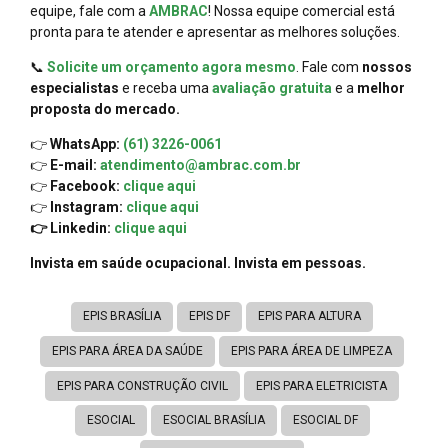
equipe, fale com a
AMBRAC
! Nossa equipe comercial está
pronta para te atender e apresentar as melhores soluções.
📞
Solicite um orçamento agora mesmo
. Fale com
nossos
especialistas
e receba uma
avaliação gratuita
e a
melhor
proposta do mercado.
👉
WhatsApp:
(61) 3226-0061
👉
E-mail:
atendimento@ambrac.com.br
👉
Facebook:
clique aqui
👉
Instagram:
clique aqui
👉 Linkedin:
clique aqui
Invista em saúde ocupacional. Invista em pessoas.
EPIS BRASÍLIA
EPIS DF
EPIS PARA ALTURA
EPIS PARA ÁREA DA SAÚDE
EPIS PARA ÁREA DE LIMPEZA
EPIS PARA CONSTRUÇÃO CIVIL
EPIS PARA ELETRICISTA
ESOCIAL
ESOCIAL BRASÍLIA
ESOCIAL DF