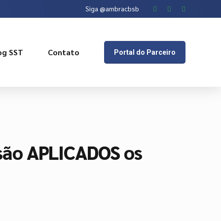
Siga @ambracbsb
og SST
Contato
Portal do Parceiro
são APLICADOS os