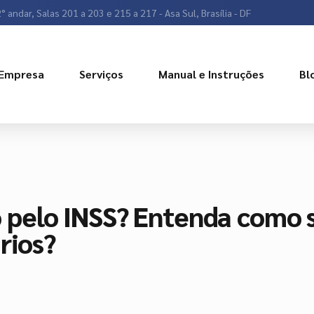
° andar, Salas 201 a 203 e 215 a 217 - Asa Sul, Brasília - DF
Empresa
Serviços
Manual e Instruções
Bl
pelo INSS? Entenda como 
rios?