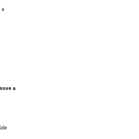
 a
 move a
aúde