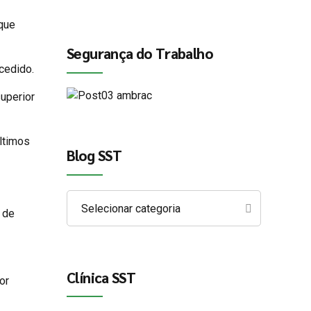
 que
Segurança do Trabalho
cedido.
uperior
ltimos
Blog SST
Selecionar categoria
 de
Clínica SST
or