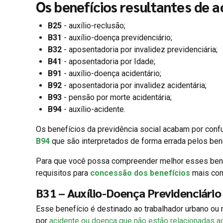
Os benefícios resultantes de a
B25
- auxílio-reclusão;
B31
- auxílio-doença previdenciário;
B32
- aposentadoria por invalidez previdenciária;
B41
- aposentadoria por Idade;
B91
- auxílio-doença acidentário;
B92
- aposentadoria por invalidez acidentária;
B93
- pensão por morte acidentária;
B94
- auxílio-acidente.
Os benefícios da previdência social acabam por conf
B94
que são interpretados de forma errada pelos benef
Para que você possa compreender melhor esses benef
requisitos para
concessão dos benefícios
mais com
B31 – Auxílio-Doença Previdenciário
Esse benefício é destinado ao trabalhador urbano ou r
por
acidente ou doença que não estão relacionadas ao