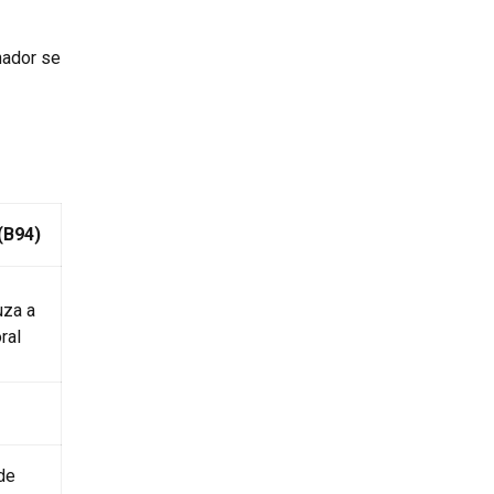
hador se
(B94)
uza a
ral
de