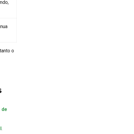
ando,
inua
tanto o
s
 de
l
.