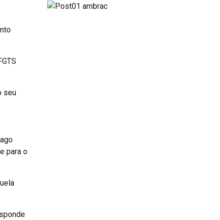
nto
 FGTS
o seu
pago
e para o
quela
responde