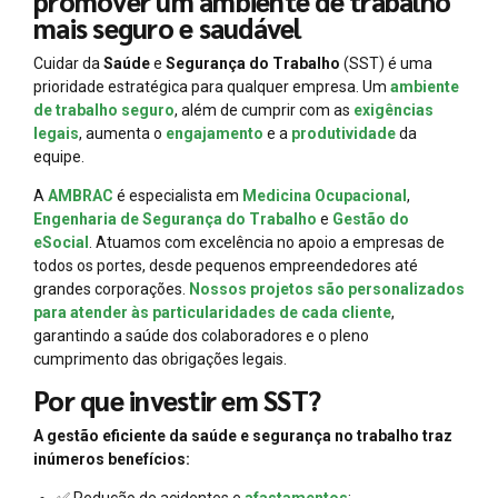
promover um ambiente de trabalho
mais seguro e saudável
Cuidar da
Saúde
e
Segurança do Trabalho
(SST) é uma
prioridade estratégica para qualquer empresa. Um
ambiente
de trabalho seguro
, além de cumprir com as
exigências
legais
, aumenta o
engajamento
e a
produtividade
da
equipe.
A
AMBRAC
é especialista em
Medicina Ocupacional
,
Engenharia de Segurança do Trabalho
e
Gestão do
eSocial
. Atuamos com excelência no apoio a empresas de
todos os portes, desde pequenos empreendedores até
grandes corporações.
Nossos projetos são personalizados
para atender às particularidades de cada cliente
,
garantindo a saúde dos colaboradores e o pleno
cumprimento das obrigações legais.
Por que investir em SST?
A gestão eficiente da saúde e segurança no trabalho traz
inúmeros benefícios:
✅ Redução de acidentes e
afastamentos
;