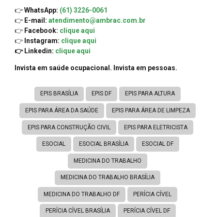
👉
WhatsApp:
(61) 3226-0061
👉
E-mail:
atendimento@ambrac.com.br
👉
Facebook:
clique aqui
👉
Instagram:
clique aqui
👉 Linkedin:
clique aqui
Invista em saúde ocupacional. Invista em pessoas.
EPIS BRASÍLIA
EPIS DF
EPIS PARA ALTURA
EPIS PARA ÁREA DA SAÚDE
EPIS PARA ÁREA DE LIMPEZA
EPIS PARA CONSTRUÇÃO CIVIL
EPIS PARA ELETRICISTA
ESOCIAL
ESOCIAL BRASÍLIA
ESOCIAL DF
MEDICINA DO TRABALHO
MEDICINA DO TRABALHO BRASÍLIA
MEDICINA DO TRABALHO DF
PERÍCIA CÍVEL
PERÍCIA CÍVEL BRASÍLIA
PERÍCIA CÍVEL DF