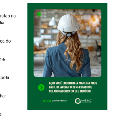
istas na
dia
nça do
r e
 pela
har
a