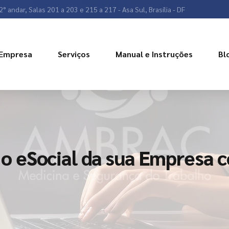
2° andar, Salas 201 a 203 e 215 a 217 - Asa Sul, Brasília - DF
Empresa
Serviços
Manual e Instruções
Bl
 eSocial da sua Empresa