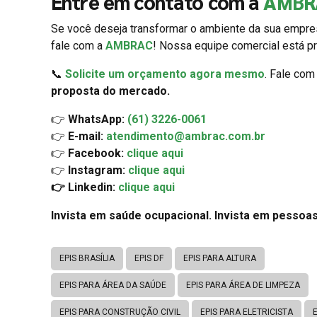
Entre em contato com a
AMBR
Se você deseja transformar o ambiente da sua empres
fale com a
AMBRAC
! Nossa equipe comercial está pr
📞
Solicite um orçamento agora mesmo
. Fale co
proposta do mercado.
👉
WhatsApp:
(61) 3226-0061
👉
E-mail:
atendimento@ambrac.com.br
👉
Facebook:
clique aqui
👉
Instagram:
clique aqui
👉 Linkedin:
clique aqui
Invista em saúde ocupacional. Invista em pessoas
EPIS BRASÍLIA
EPIS DF
EPIS PARA ALTURA
EPIS PARA ÁREA DA SAÚDE
EPIS PARA ÁREA DE LIMPEZA
EPIS PARA CONSTRUÇÃO CIVIL
EPIS PARA ELETRICISTA