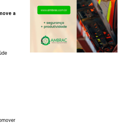
 move a
aúde
romover