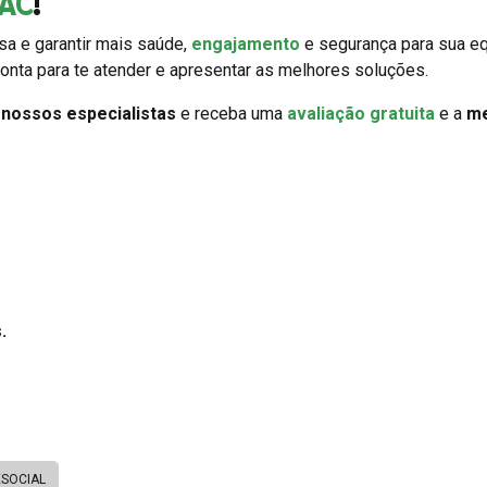
AC
!
a e garantir mais saúde,
engajamento
e segurança para sua eq
onta para te atender e apresentar as melhores soluções.
m
nossos especialistas
e receba uma
avaliação gratuita
e a
me
.
ESOCIAL