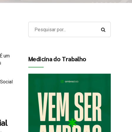
 É um
Medicina do Trabalho
s
eSocial
ial