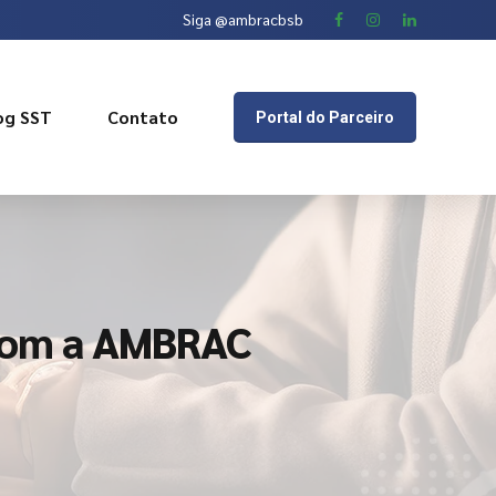
Siga @ambracbsb
og SST
Contato
Portal do Parceiro
 com a AMBRAC