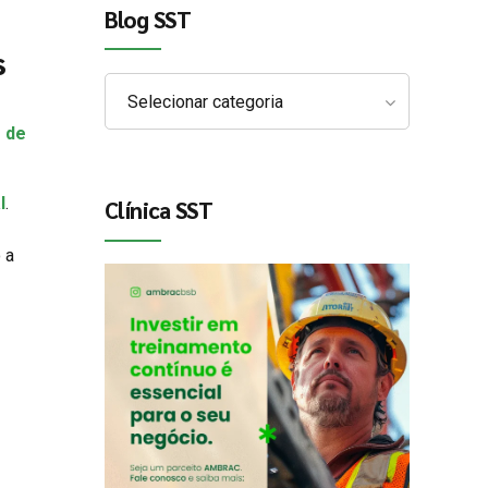
Blog SST
s
Selecionar categoria
 de
l
.
Clínica SST
 a