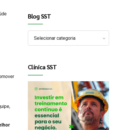
aúde
Blog SST
Selecionar categoria
Clínica SST
romover
uipe,
lhor