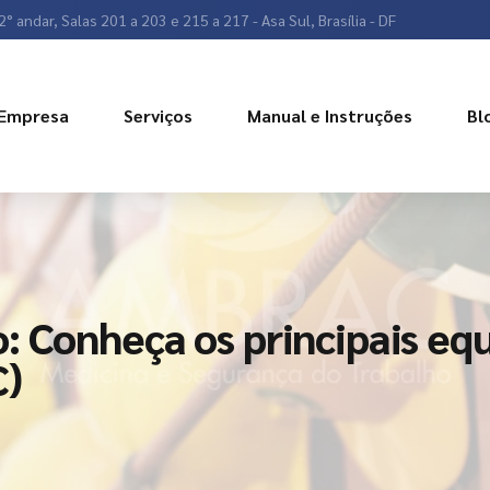
2° andar, Salas 201 a 203 e 215 a 217 - Asa Sul, Brasília - DF
Empresa
Serviços
Manual e Instruções
Bl
: Conheça os principais e
C)