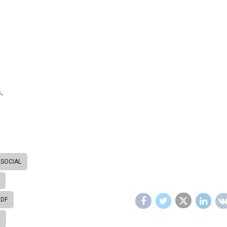
.
ESOCIAL
 DF