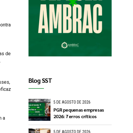
ontra
das de
.
Blog SST
sses,
eficaz
5 DE AGOSTO DE 2026
PGR pequenas empresas
2026: 7 erros críticos
m a
5 DE AGOSTO DE 2026