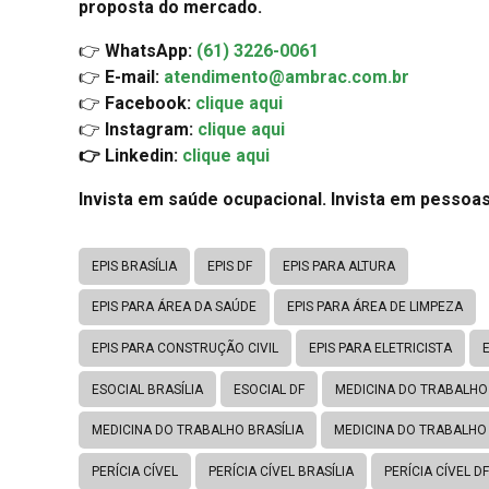
proposta do mercado.
👉
WhatsApp:
(61) 3226-0061
👉
E-mail:
atendimento@ambrac.com.br
👉
Facebook:
clique aqui
👉
Instagram:
clique aqui
👉 Linkedin:
clique aqui
Invista em saúde ocupacional. Invista em pessoas
EPIS BRASÍLIA
EPIS DF
EPIS PARA ALTURA
EPIS PARA ÁREA DA SAÚDE
EPIS PARA ÁREA DE LIMPEZA
EPIS PARA CONSTRUÇÃO CIVIL
EPIS PARA ELETRICISTA
ESOCIAL BRASÍLIA
ESOCIAL DF
MEDICINA DO TRABALHO
MEDICINA DO TRABALHO BRASÍLIA
MEDICINA DO TRABALHO
PERÍCIA CÍVEL
PERÍCIA CÍVEL BRASÍLIA
PERÍCIA CÍVEL DF