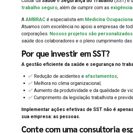
Cuidar da
Saúde
e
Segurança do Trabalho
(SST) é u
trabalho seguro
, além de cumprir com as
exigência
A
AMBRAC
é especialista em
Medicina Ocupaciona
Atuamos com excelência no apoio a empresas de to
corporações.
Nossos projetos são personalizados 
saúde dos colaboradores e o pleno cumprimento das 
Por que investir em SST?
A gestão eficiente da saúde e segurança no traba
✅ Redução de acidentes e
afastamentos
;
✅ Melhora no clima organizacional;
✅ Aumento da produtividade e da qualidade de vid
✅ Cumprimento da legislação trabalhista e previde
Implementar ações efetivas de SST não é apena
sua empresa: as pessoas.
Conte com uma consultoria esp