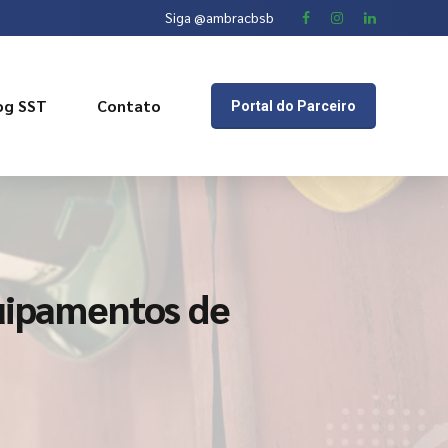
Siga @ambracbsb
og SST
Contato
Portal do Parceiro
quipamentos de