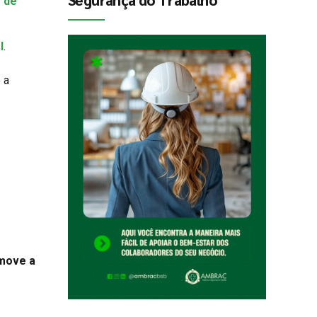
 de
l
.
 a
 move a