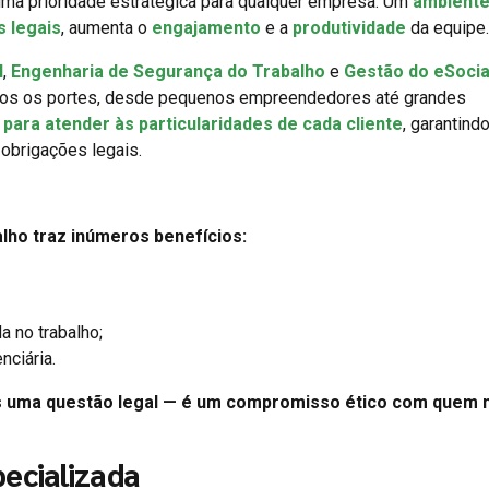
ma prioridade estratégica para qualquer empresa. Um
ambiente
s legais
, aumenta o
engajamento
e a
produtividade
da equipe.
l
,
Engenharia de Segurança do Trabalho
e
Gestão do eSocia
dos os portes, desde pequenos empreendedores até grandes
para atender às particularidades de cada cliente
, garantindo
obrigações legais.
lho traz inúmeros benefícios:
a no trabalho;
nciária.
s uma questão legal — é um compromisso ético com quem
ecializada