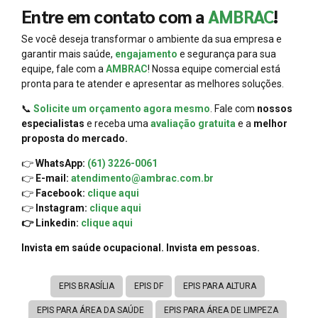
Entre em contato com a
AMBRAC
!
Se você deseja transformar o ambiente da sua empresa e
garantir mais saúde,
engajamento
e segurança para sua
equipe, fale com a
AMBRAC
! Nossa equipe comercial está
pronta para te atender e apresentar as melhores soluções.
📞
Solicite um orçamento agora mesmo
. Fale com
nossos
especialistas
e receba uma
avaliação gratuita
e a
melhor
proposta do mercado.
👉
WhatsApp:
(61) 3226-0061
👉
E-mail:
atendimento@ambrac.com.br
👉
Facebook:
clique aqui
👉
Instagram:
clique aqui
👉 Linkedin:
clique aqui
Invista em saúde ocupacional. Invista em pessoas.
EPIS BRASÍLIA
EPIS DF
EPIS PARA ALTURA
EPIS PARA ÁREA DA SAÚDE
EPIS PARA ÁREA DE LIMPEZA