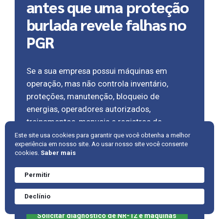
antes que uma proteção
burlada revele falhas no
PGR
Se a sua empresa possui máquinas em
operação, mas não controla inventário,
proteções, manutenção, bloqueio de
energias, operadores autorizados,
treinamentos, manuais e registros de
segurança, existe uma lacuna crítica de SST.
Este site usa cookies para garantir que você obtenha a melhor
experiência em nosso site. Ao usar nosso site você consente
A
AMBRAC
apoia sua organização na
cookies.
Saber mais
estruturação completa da segurança em
máquinas e equipamentos, com método,
Permitir
Precisa de ajuda?
rastreabilidade e foco em prevenção real.
Converve agora
Declínio
mesmo.
Solicitar diagnóstico de NR-12 e máquinas