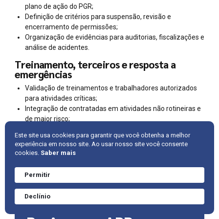
plano de ação do PGR;
Definição de critérios para suspensão, revisão e
encerramento de permissões;
Organização de evidências para auditorias, fiscalizações e
análise de acidentes.
Treinamento, terceiros e resposta a
emergências
Validação de treinamentos e trabalhadores autorizados
para atividades críticas;
Integração de contratadas em atividades não rotineiras e
de maior risco;
Revisão de EPI, EPC, isolamento, sinalização e controles
Este site usa cookies para garantir que você obtenha a melhor
operacionais;
experiência em nosso site. Ao usar nosso site você consente
Estruturação de fluxos de comunicação e resposta a
cookies.
Saber mais
emergências;
Análise de desvios e quase acidentes para retroalimentar
Permitir
o PGR.
Precisa de ajuda?
Converve agora
Declínio
mesmo.