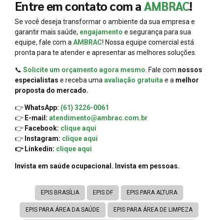
Entre em contato com a
AMBRAC
!
Se você deseja transformar o ambiente da sua empresa e
garantir mais saúde,
engajamento
e segurança para sua
equipe, fale com a
AMBRAC
! Nossa equipe comercial está
pronta para te atender e apresentar as melhores soluções.
📞
Solicite um orçamento agora mesmo
. Fale com
nossos
especialistas
e receba uma
avaliação gratuita
e a
melhor
proposta do mercado.
👉
WhatsApp:
(61) 3226-0061
👉
E-mail:
atendimento@ambrac.com.br
👉
Facebook:
clique aqui
👉
Instagram:
clique aqui
👉 Linkedin:
clique aqui
Invista em saúde ocupacional. Invista em pessoas.
EPIS BRASÍLIA
EPIS DF
EPIS PARA ALTURA
EPIS PARA ÁREA DA SAÚDE
EPIS PARA ÁREA DE LIMPEZA