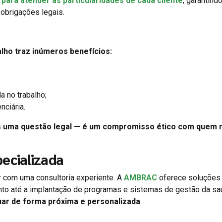
para atender às particularidades de cada cliente
, garantindo
obrigações legais.
lho traz inúmeros benefícios:
a no trabalho;
nciária.
s uma questão legal — é um compromisso ético com quem
ecializada
ar com uma consultoria experiente. A
AMBRAC
oferece soluções
nto até a implantação de programas e sistemas de gestão da s
uar de forma próxima e personalizada
.