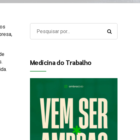
ios
presa,
de
Medicina do Trabalho
s.
ida.