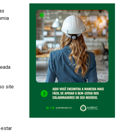
as
omia
ceada
so site
-estar