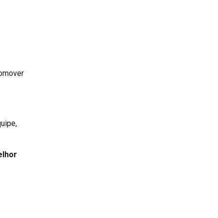
romover
uipe,
lhor