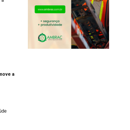
 a
 move a
aúde