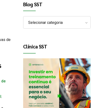
Blog SST
Selecionar categoria
ivas de
Clínica SST
s
 de
l
.