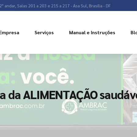
2° andar, Salas 201 a 203 e 215 a 217 - Asa Sul, Brasília - DF
Empresa
Serviços
Manual e Instruções
Bl
a da ALIMENTAÇÃO saudáve