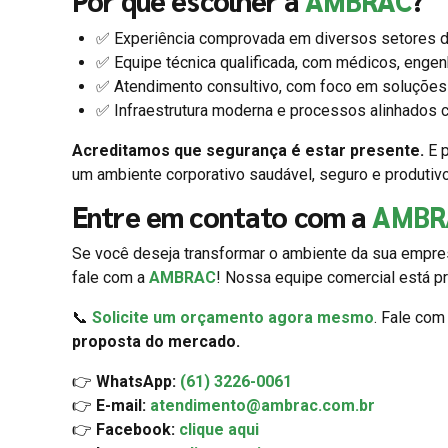
Por que escolher a
AMBRAC
?
✅ Experiência comprovada em diversos setores d
✅ Equipe técnica qualificada, com médicos, engen
✅ Atendimento consultivo, com foco em soluções 
✅ Infraestrutura moderna e processos alinhados c
Acreditamos que segurança é estar presente.
E p
um ambiente corporativo saudável, seguro e produtiv
Entre em contato com a
AMBR
Se você deseja transformar o ambiente da sua empres
fale com a
AMBRAC
! Nossa equipe comercial está pr
📞
Solicite um orçamento agora mesmo
. Fale co
proposta do mercado.
👉
WhatsApp:
(61) 3226-0061
👉
E-mail:
atendimento@ambrac.com.br
👉
Facebook:
clique aqui