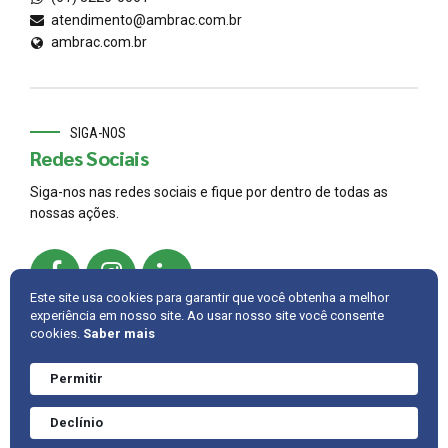
atendimento@ambrac.com.br
ambrac.com.br
SIGA-NOS
Redes Sociais
Siga-nos nas redes sociais e fique por dentro de todas as
nossas ações.
Este site usa cookies para garantir que você obtenha a melhor
experiência em nosso site. Ao usar nosso site você consente
cookies.
Saber mais
© 2022,
AMBRAC
.
Developed by
Cintra IT
Permitir
Precisa de ajuda?
Converve agora
INTRANET
FALE CONOSCO
VOLTAR PARA CIMA
Declínio
mesmo.