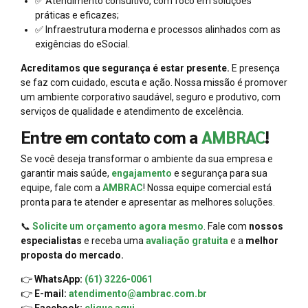
✅ Atendimento consultivo, com foco em soluções
práticas e eficazes;
✅ Infraestrutura moderna e processos alinhados com as
exigências do eSocial.
Acreditamos que segurança é estar presente.
E presença
se faz com cuidado, escuta e ação. Nossa missão é promover
um ambiente corporativo saudável, seguro e produtivo, com
serviços de qualidade e atendimento de excelência.
Entre em contato com a
AMBRAC
!
Se você deseja transformar o ambiente da sua empresa e
garantir mais saúde,
engajamento
e segurança para sua
equipe, fale com a
AMBRAC
! Nossa equipe comercial está
pronta para te atender e apresentar as melhores soluções.
📞
Solicite um orçamento agora mesmo
. Fale com
nossos
especialistas
e receba uma
avaliação gratuita
e a
melhor
proposta do mercado.
👉
WhatsApp:
(61) 3226-0061
👉
E-mail:
atendimento@ambrac.com.br
👉
Facebook:
clique aqui