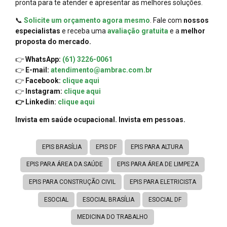
pronta para te atender e apresentar as melhores soluções.
📞
Solicite um orçamento agora mesmo
. Fale com
nossos
especialistas
e receba uma
avaliação gratuita
e a
melhor
proposta do mercado.
👉
WhatsApp:
(61) 3226-0061
👉
E-mail:
atendimento@ambrac.com.br
👉
Facebook:
clique aqui
👉
Instagram:
clique aqui
👉 Linkedin:
clique aqui
Invista em saúde ocupacional. Invista em pessoas.
EPIS BRASÍLIA
EPIS DF
EPIS PARA ALTURA
EPIS PARA ÁREA DA SAÚDE
EPIS PARA ÁREA DE LIMPEZA
EPIS PARA CONSTRUÇÃO CIVIL
EPIS PARA ELETRICISTA
ESOCIAL
ESOCIAL BRASÍLIA
ESOCIAL DF
MEDICINA DO TRABALHO