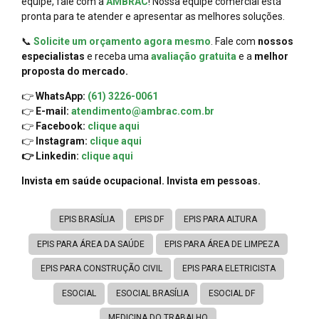
equipe, fale com a
AMBRAC
! Nossa equipe comercial está
pronta para te atender e apresentar as melhores soluções.
📞
Solicite um orçamento agora mesmo
. Fale com
nossos
especialistas
e receba uma
avaliação gratuita
e a
melhor
proposta do mercado.
👉
WhatsApp:
(61) 3226-0061
👉
E-mail:
atendimento@ambrac.com.br
👉
Facebook:
clique aqui
👉
Instagram:
clique aqui
👉 Linkedin:
clique aqui
Invista em saúde ocupacional. Invista em pessoas.
EPIS BRASÍLIA
EPIS DF
EPIS PARA ALTURA
EPIS PARA ÁREA DA SAÚDE
EPIS PARA ÁREA DE LIMPEZA
EPIS PARA CONSTRUÇÃO CIVIL
EPIS PARA ELETRICISTA
ESOCIAL
ESOCIAL BRASÍLIA
ESOCIAL DF
MEDICINA DO TRABALHO