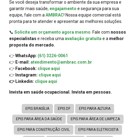
Se você deseja transformar o ambiente da sua empresa e
garantir mais saúde,
engajamento
e segurança para sua
equipe, fale com a
AMBRAC
! Nossa equipe comercial está
pronta para te atender e apresentar as melhores soluções.
📞
Solicite um orçamento agora mesmo
. Fale com
nossos
especialistas
e receba uma
avaliação gratuita
e a
melhor
proposta do mercado.
👉
WhatsApp:
(61) 3226-0061
👉
E-mail:
atendimento@ambrac.com.br
👉
Facebook:
clique aqui
👉
Instagram:
clique aqui
👉 Linkedin:
clique aqui
Invista em saúde ocupacional. Invista em pessoas.
EPIS BRASÍLIA
EPIS DF
EPIS PARA ALTURA
EPIS PARA ÁREA DA SAÚDE
EPIS PARA ÁREA DE LIMPEZA
EPIS PARA CONSTRUÇÃO CIVIL
EPIS PARA ELETRICISTA