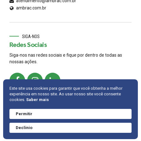
atendimento@ambrac.com.br
ambrac.com.br
SIGA-NOS
Redes Sociais
Siga-nos nas redes sociais e fique por dentro de todas as
nossas ações.
Este site usa cookies para garantir que você obtenha a melhor
experiência em nosso site. Ao usar nosso site você consente
cookies.
Saber mais
© 2022,
AMBRAC
.
Developed by
Cintra IT
Permitir
Precisa de ajuda?
Converve agora
INTRANET
FALE CONOSCO
VOLTAR PARA CIMA
Declínio
mesmo.