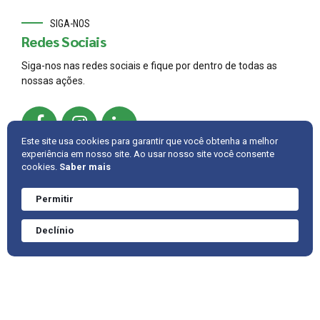
SIGA-NOS
Redes Sociais
Siga-nos nas redes sociais e fique por dentro de todas as
nossas ações.
Este site usa cookies para garantir que você obtenha a melhor
experiência em nosso site. Ao usar nosso site você consente
cookies.
Saber mais
© 2022,
AMBRAC
.
Developed by
Cintra IT
Permitir
Precisa de ajuda?
Converve agora
INTRANET
FALE CONOSCO
VOLTAR PARA CIMA
Declínio
mesmo.