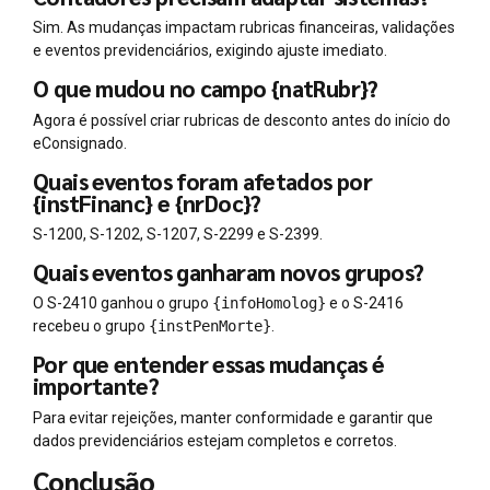
Sim. As mudanças impactam rubricas financeiras, validações
e eventos previdenciários, exigindo ajuste imediato.
O que mudou no campo {natRubr}?
Agora é possível criar rubricas de desconto antes do início do
eConsignado.
Quais eventos foram afetados por
{instFinanc} e {nrDoc}?
S-1200, S-1202, S-1207, S-2299 e S-2399.
Quais eventos ganharam novos grupos?
O S-2410 ganhou o grupo
{infoHomolog}
e o S-2416
recebeu o grupo
{instPenMorte}
.
Por que entender essas mudanças é
importante?
Para evitar rejeições, manter conformidade e garantir que
dados previdenciários estejam completos e corretos.
Conclusão