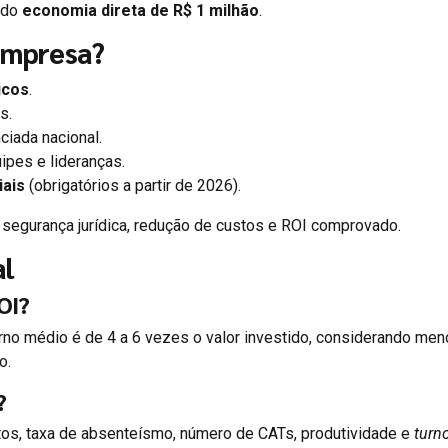
ndo
economia direta de R$ 1 milhão
.
empresa?
icos
.
s.
ciada nacional.
ipes e lideranças.
iais
(obrigatórios a partir de 2026).
 segurança jurídica, redução de custos e ROI comprovado.
al
OI?
no médio é de 4 a 6 vezes o valor investido, considerando me
o.
?
os, taxa de absenteísmo, número de CATs, produtividade e
turn