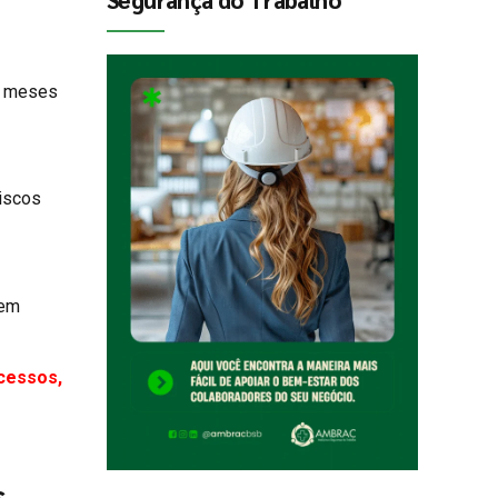
6 meses
riscos
gem
cessos,
s