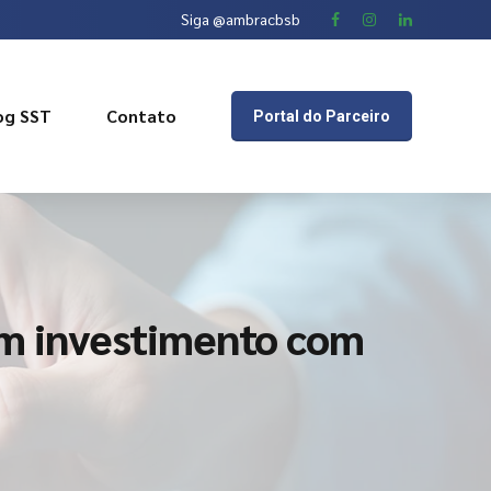
Siga @ambracbsb
og SST
Contato
Portal do Parceiro
m investimento com