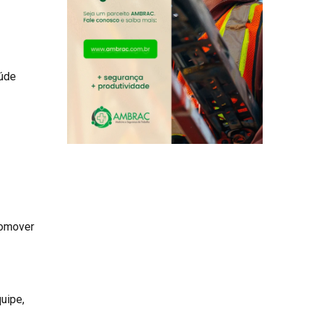
aúde
romover
uipe,