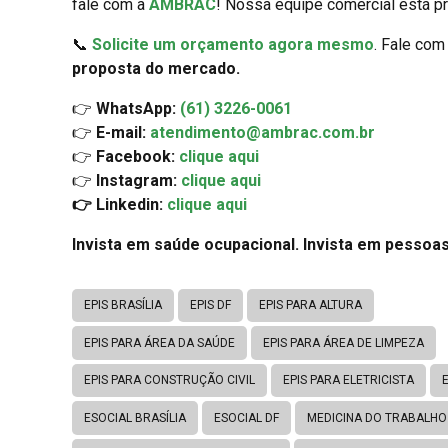
fale com a
AMBRAC
! Nossa equipe comercial está pr
📞
Solicite um orçamento agora mesmo
. Fale co
proposta do mercado.
👉
WhatsApp:
(61) 3226-0061
👉
E-mail:
atendimento@ambrac.com.br
👉
Facebook:
clique aqui
👉
Instagram:
clique aqui
👉 Linkedin:
clique aqui
Invista em saúde ocupacional. Invista em pessoas
EPIS BRASÍLIA
EPIS DF
EPIS PARA ALTURA
EPIS PARA ÁREA DA SAÚDE
EPIS PARA ÁREA DE LIMPEZA
EPIS PARA CONSTRUÇÃO CIVIL
EPIS PARA ELETRICISTA
ESOCIAL BRASÍLIA
ESOCIAL DF
MEDICINA DO TRABALHO