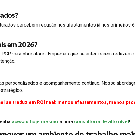
tados?
turados percebem redução nos afastamentos já nos primeiros 
ais em 2026?
 no PGR será obrigatório. Empresas que se anteciparem reduzem 
etenção.
mas personalizados e acompanhamento contínuo. Nossa aborda
stratégico.
al se traduz em ROI real: menos afastamentos, menos pro
Tenha
acesso hoje mesmo
a uma
consultoria de alto nível
!
mover um ambiente de trabalho mai