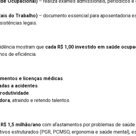
de Ocupacional)
– realiza exames admissionais, periódicos e
ais do Trabalho)
– documento essencial para aposentadoria es
sistências legais.
evidência mostram que
cada R$ 1,00 investido em saúde ocupa
os de eficiência.
mentos e licenças médicas
.
adas a acidentes
.
rodutividade
.
dora
, atraindo e retendo talentos.
,
R$ 1,5 milhão/ano
com afastamentos por problemas de saúde
tivos estruturados (PGR, PCMSO, ergonomia e saúde mental), e