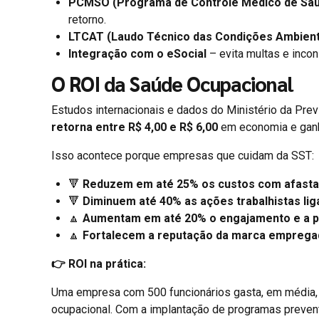
PCMSO (Programa de Controle Médico de Saú
retorno.
LTCAT (Laudo Técnico das Condições Ambient
Integração com o eSocial
– evita multas e incon
O ROI da Saúde Ocupacional
Estudos internacionais e dados do Ministério da Pr
retorna entre R$ 4,00 e R$ 6,00
em economia e ganh
Isso acontece porque empresas que cuidam da SST:
🔻
Reduzem em até 25% os custos com afasta
🔻
Diminuem até 40% as ações trabalhistas lig
🔼
Aumentam em até 20% o engajamento e a p
🔼
Fortalecem a reputação da marca emprega
👉 ROI na prática:
Uma empresa com 500 funcionários gasta, em média
ocupacional. Com a implantação de programas preven