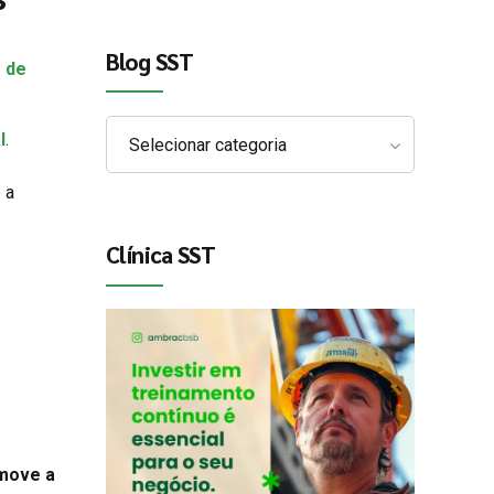
Blog SST
 de
l
.
Selecionar categoria
 a
Clínica SST
 move a