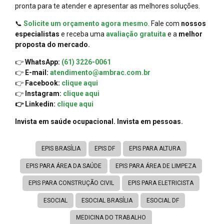
pronta para te atender e apresentar as melhores soluções.
📞
Solicite um orçamento agora mesmo
. Fale com
nossos
especialistas
e receba uma
avaliação gratuita
e a
melhor
proposta do mercado.
👉
WhatsApp:
(61) 3226-0061
👉
E-mail:
atendimento@ambrac.com.br
👉
Facebook:
clique aqui
👉
Instagram:
clique aqui
👉 Linkedin:
clique aqui
Invista em saúde ocupacional. Invista em pessoas.
EPIS BRASÍLIA
EPIS DF
EPIS PARA ALTURA
EPIS PARA ÁREA DA SAÚDE
EPIS PARA ÁREA DE LIMPEZA
EPIS PARA CONSTRUÇÃO CIVIL
EPIS PARA ELETRICISTA
ESOCIAL
ESOCIAL BRASÍLIA
ESOCIAL DF
MEDICINA DO TRABALHO